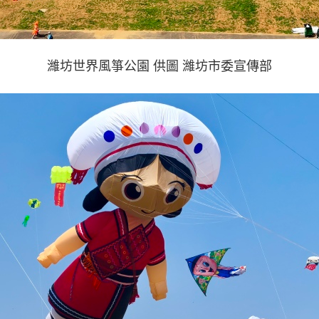
濰坊世界風箏公園 供圖 濰坊市委宣傳部