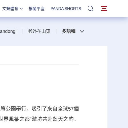
文娛體育
樓蘭平臺
PANDA SHORTS
站內搜索
handong!
老外在山東
多語種
風箏公園舉行，吸引了來自全球57個
世界風箏之都”濰坊共赴藍天之約。