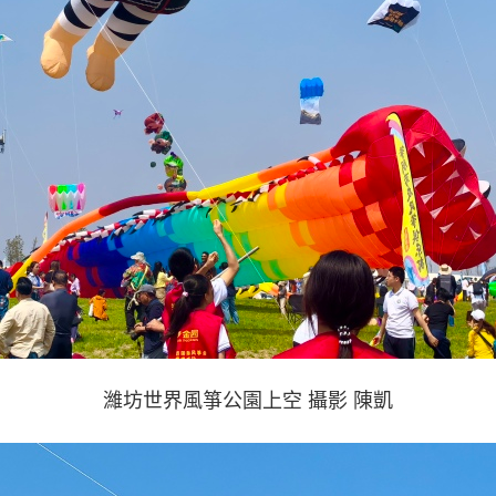
濰坊世界風箏公園上空 攝影 陳凱