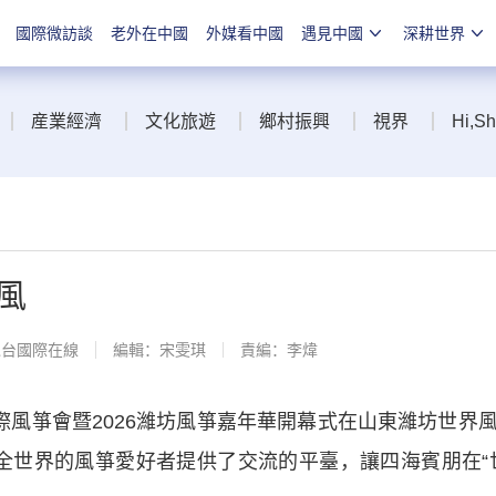
國際微訪談
老外在中國
外媒看中國
遇見中國
深耕世界
産業經濟
文化旅遊
鄉村振興
視界
Hi,S
風
總台國際在線
編輯：宋雯琪
責編：李煒
風箏會暨2026濰坊風箏嘉年華開幕式在山東濰坊世界
為全世界的風箏愛好者提供了交流的平臺，讓四海賓朋在“