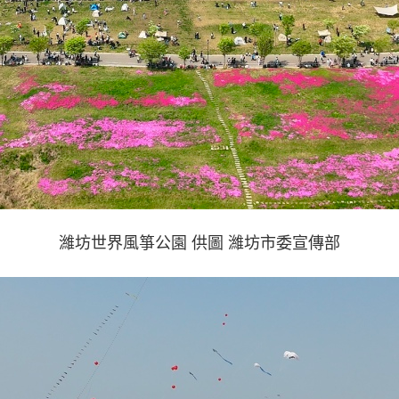
濰坊世界風箏公園 供圖 濰坊市委宣傳部