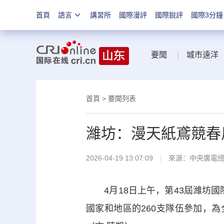
首頁
語言
講習所
國際漫評
國際銳評
國際3分鐘
要聞
城市遠洋
首頁
>
要聞列表
濰坊：漫天紙鳶競春
2026-04-19 13:07:09
來源：中央廣電
4月18日上午，第43屆濰坊國際
國家和地區的260支隊伍參加，