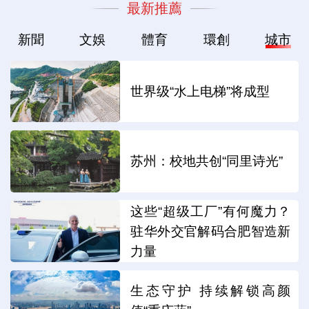
最新推薦
新聞
文娛
體育
環創
城市
世界级“水上电梯”将成型
苏州：校地共创“同里诗光”
这些“超级工厂”有何魔力？
驻华外交官解码合肥智造新
力量
生态守护 持续解锁高颜