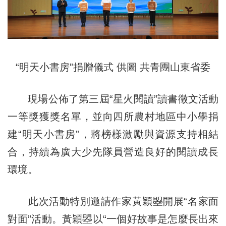
“明天小書房”捐贈儀式 供圖 共青團山東省委
現場公佈了第三屆“星火閱讀”讀書徵文活動
一等獎獲獎名單，並向四所農村地區中小學捐
建“明天小書房”，將榜樣激勵與資源支持相結
合，持續為廣大少先隊員營造良好的閱讀成長
環境。
此次活動特別邀請作家黃穎曌開展“名家面
對面”活動。黃穎曌以“一個好故事是怎麼長出來