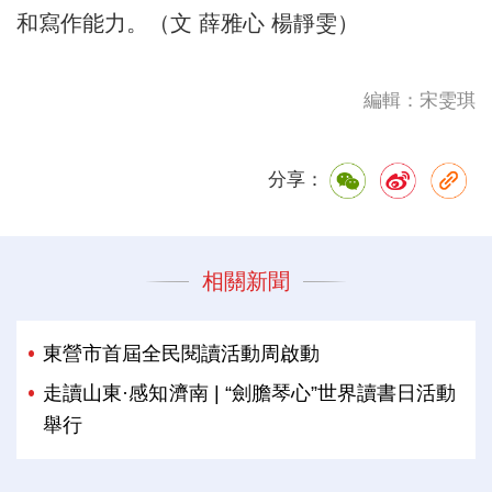
和寫作能力。（文 薛雅心 楊靜雯）
編輯：宋雯琪
分享：
相關新聞
東營市首屆全民閱讀活動周啟動
走讀山東·感知濟南 | “劍膽琴心”世界讀書日活動
舉行