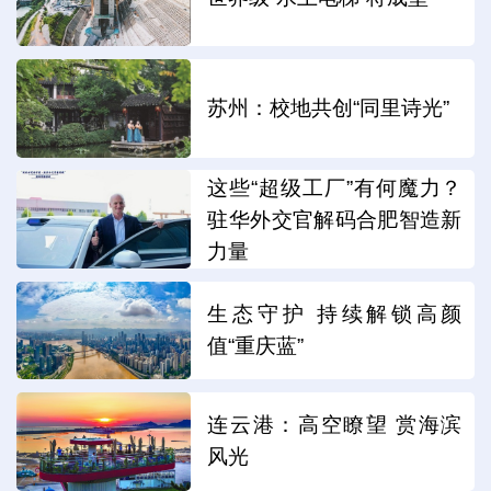
苏州：校地共创“同里诗光”
这些“超级工厂”有何魔力？
驻华外交官解码合肥智造新
力量
生态守护 持续解锁高颜
值“重庆蓝”
连云港：高空瞭望 赏海滨
风光