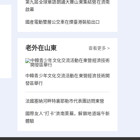
第九屆全球華語朗誦大賽山東集結營在濟南
啟幕
國産電動雙層公交車在煙臺港裝船出口
老外在山東
查看更多 >
中韓青少年文化交流活動在東營經濟技術開
發區舉行
法國塞納河畔特裏耶勒市代表團訪問東營
國際友人“打卡”濟南萊蕪，解鎖地道端午新
體驗