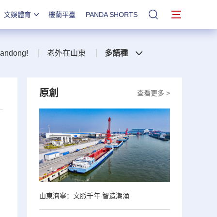
文娛體育
樓蘭平臺
PANDA SHORTS
站內搜索
handong!
老外在山東
多語種
原創
查看更多 >
，
山東濟寧：文脈千年 智造潮涌