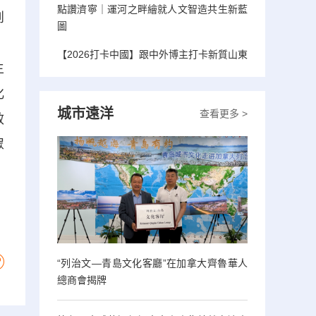
點讚濟寧｜運河之畔繪就人文智造共生新藍
創
圖
、
【2026打卡中國】跟中外博主打卡新質山東
主
化
城市遠洋
查看更多 >
效
眾
“列治文—青島文化客廳”在加拿大齊魯華人
總商會揭牌