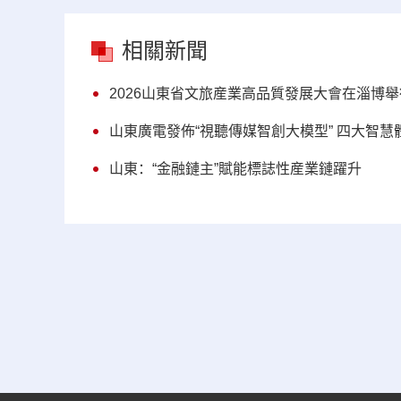
相關新聞
2026山東省文旅産業高品質發展大會在淄博舉
山東廣電發佈“視聽傳媒智創大模型” 四大智
山東：“金融鏈主”賦能標誌性産業鏈躍升