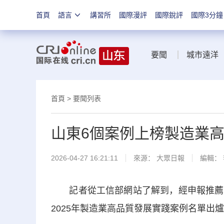
首頁
語言
講習所
國際漫評
國際銳評
國際3分鐘
要聞
城市遠洋
首頁
>
要聞列表
山東6個案例上榜製造業高
2026-04-27 16:21:11
來源：
大眾日報
編輯：
記者從工信部網站了解到，經申報推薦、
2025年製造業高品質發展實踐案例名單出