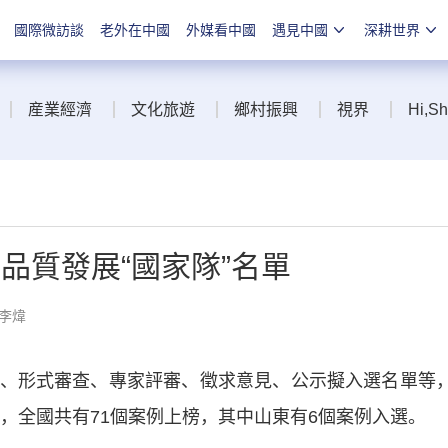
國際微訪談
老外在中國
外媒看中國
遇見中國
深耕世界
産業經濟
文化旅遊
鄉村振興
視界
Hi,S
品質發展“國家隊”名單
 李煒
形式審查、專家評審、徵求意見、公示擬入選名單等
爐，全國共有71個案例上榜，其中山東有6個案例入選。