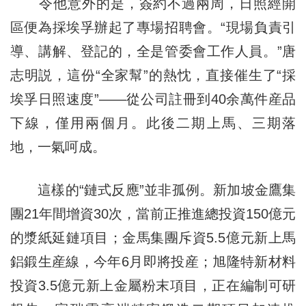
令他意外的是，簽約不過兩周，日照經開
區便為採埃孚辦起了專場招聘會。“現場負責引
導、講解、登記的，全是管委會工作人員。”唐
志明説，這份“全家幫”的熱忱，直接催生了“採
埃孚日照速度”——從公司註冊到40余萬件産品
下線，僅用兩個月。此後二期上馬、三期落
地，一氣呵成。
這樣的“鏈式反應”並非孤例。新加坡金鷹集
團21年間增資30次，當前正推進總投資150億元
的漿紙延鏈項目；金馬集團斥資5.5億元新上馬
鋁鍛生産線，今年6月即將投産；旭隆特新材料
投資3.5億元新上金屬粉末項目，正在編制可研