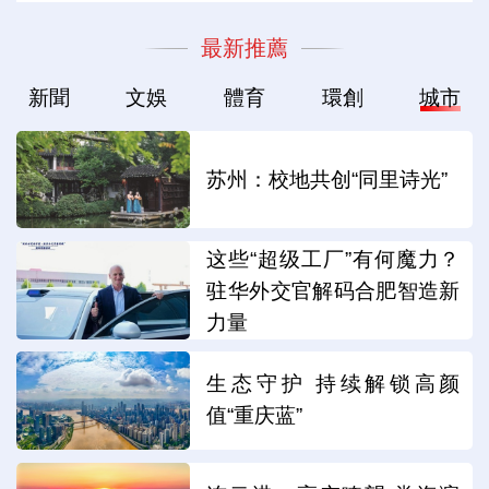
最新推薦
新聞
文娛
體育
環創
城市
苏州：校地共创“同里诗光”
这些“超级工厂”有何魔力？
驻华外交官解码合肥智造新
力量
生态守护 持续解锁高颜
值“重庆蓝”