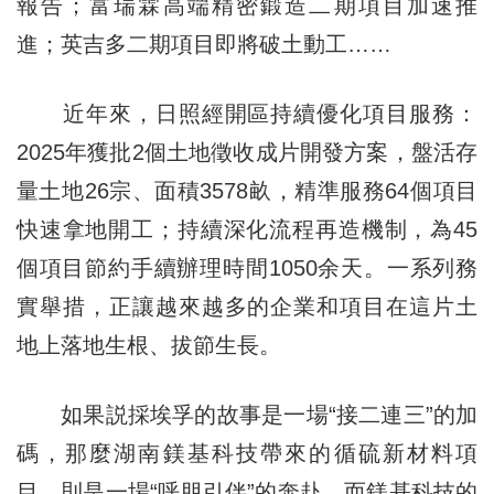
報告；富瑞霖高端精密鍛造二期項目加速推
進；英吉多二期項目即將破土動工……
近年來，日照經開區持續優化項目服務：
2025年獲批2個土地徵收成片開發方案，盤活存
量土地26宗、面積3578畝，精準服務64個項目
快速拿地開工；持續深化流程再造機制，為45
個項目節約手續辦理時間1050余天。一系列務
實舉措，正讓越來越多的企業和項目在這片土
地上落地生根、拔節生長。
如果説採埃孚的故事是一場“接二連三”的加
碼，那麼湖南鎂基科技帶來的循硫新材料項
目，則是一場“呼朋引伴”的奔赴。而鎂基科技的