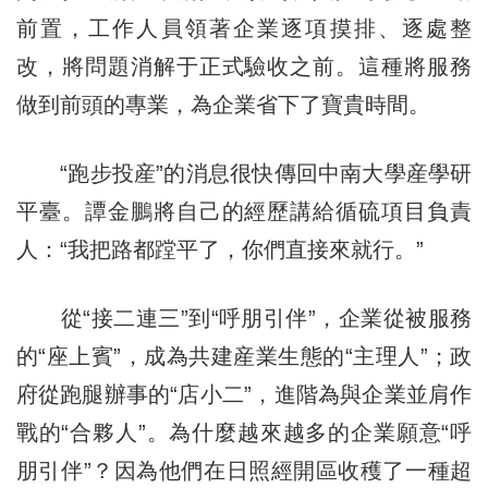
前置，工作人員領著企業逐項摸排、逐處整
改，將問題消解于正式驗收之前。這種將服務
做到前頭的專業，為企業省下了寶貴時間。
“跑步投産”的消息很快傳回中南大學産學研
平臺。譚金鵬將自己的經歷講給循硫項目負責
人：“我把路都蹚平了，你們直接來就行。”
從“接二連三”到“呼朋引伴”，企業從被服務
的“座上賓”，成為共建産業生態的“主理人”；政
府從跑腿辦事的“店小二”，進階為與企業並肩作
戰的“合夥人”。為什麼越來越多的企業願意“呼
朋引伴”？因為他們在日照經開區收穫了一種超