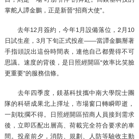
掌舵人譚金鵬，正是新晉“招商大使”。
去年12月簽約，今年1月設備落位，2月10
日試生産，3月下旬正式投産——當譚金鵬掰著
手指頭説出這份時間表，連他自己都覺得不可
思議。速度的背後，是日照經開區“效率比笑臉
更重要”的服務信條。
去年四季度，鎂基科技攜中南大學院士團
隊的科研成果北上擇址，市場窗口轉瞬即逝，
一刻耽擱不得。日照經開區招商人員接到需求
後，立即匹配出層高、荷載完全符合要求的車
間。投産前夕，消防、規劃、人防等驗收主動