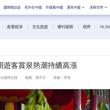
國際微訪談
老外在中國
外媒看中國
遇見中國
深耕世界
産業經濟
文化旅遊
鄉村振興
視界
Hi,S
假期遊客賞泉熱潮持續高漲
總台國際在線
編輯：陳天宇
責編：李煒