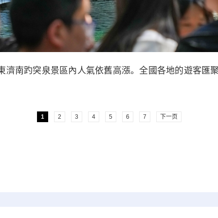
東濟南趵突泉景區內人氣依舊高漲。全國各地的遊客匯
1
2
3
4
5
6
7
下一页