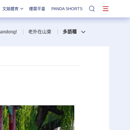
文娛體育
樓蘭平臺
PANDA SHORTS
站內搜索
handong!
老外在山東
多語種