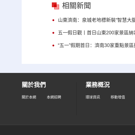
相關新聞
山東濟南：泉城老地標新裝“智慧大腦
五一假日觀丨首日山東200家景區納客
“五一”假期首日：濟南30家重點景區接
關於我們
業務概況
關於本網
本網招聘
環球資訊
移動增值