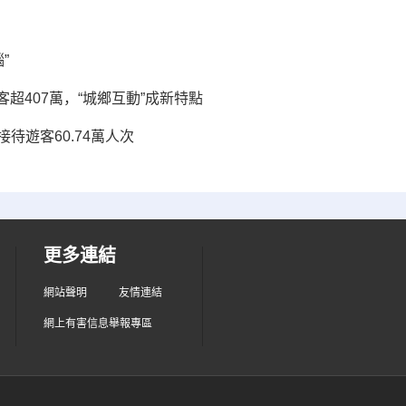
”
超407萬，“城鄉互動”成新特點
待遊客60.74萬人次
更多連結
網站聲明
友情連結
網上有害信息舉報專區