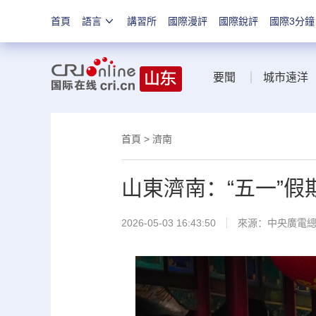
首頁
語言
講習所
國際漫評
國際銳評
國際3分鐘
要聞
城市遠洋
首頁
>
濟南
山東濟南：“五一”
2026-05-03 16:43:50
來源：中央廣電