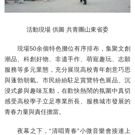
活動現場 供圖 共青團山東省委
現場50余個特色攤位有序排布，集聚文創
潮品、科創好物、非遺手作、萌寵趣玩、志願
服務等多元業態，充分展現高校青年創意巧思
與蓬勃朝氣。市民紛紛駐足賞覽特色展品、沉
浸式參與趣味互動，在歡快熱鬧的氛圍中真切
感受高校學子立足專業所長、服務城市發展的
青春力量與責任擔當。
夜幕之下，“清唱青春”小微音樂會接連上