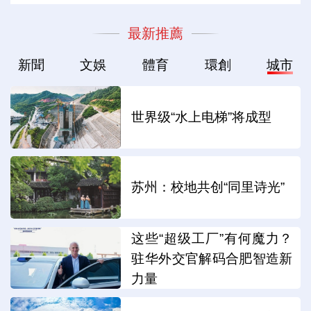
最新推薦
新聞
文娛
體育
環創
城市
世界级“水上电梯”将成型
苏州：校地共创“同里诗光”
这些“超级工厂”有何魔力？
驻华外交官解码合肥智造新
力量