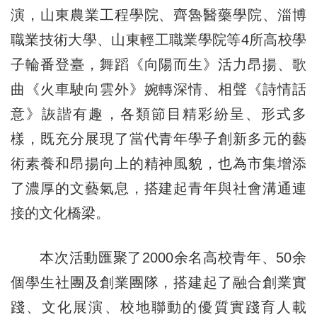
演，山東農業工程學院、齊魯醫藥學院、淄博
職業技術大學、山東輕工職業學院等4所高校學
子輪番登臺，舞蹈《向陽而生》活力昂揚、歌
曲《火車駛向雲外》婉轉深情、相聲《詩情話
意》詼諧有趣，各類節目精彩紛呈、形式多
樣，既充分展現了當代青年學子創新多元的藝
術素養和昂揚向上的精神風貌，也為市集增添
了濃厚的文藝氣息，搭建起青年與社會溝通連
接的文化橋梁。
本次活動匯聚了2000余名高校青年、50余
個學生社團及創業團隊，搭建起了融合創業實
踐、文化展演、校地聯動的優質實踐育人載