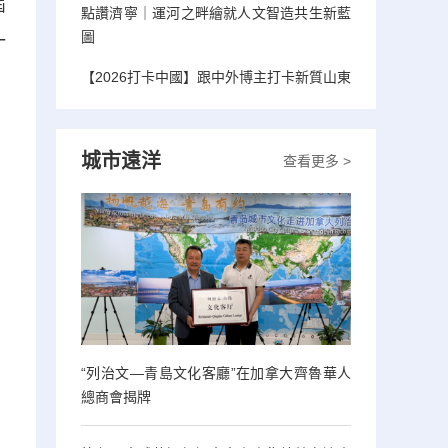
屆
點讚濟寧｜運河之畔繪就人文智造共生新藍
圖
一
【2026打卡中國】跟中外博主打卡新質山東
城市遠洋
查看更多 >
“列治文—青島文化客廳”在加拿大齊魯華人
總商會揭牌