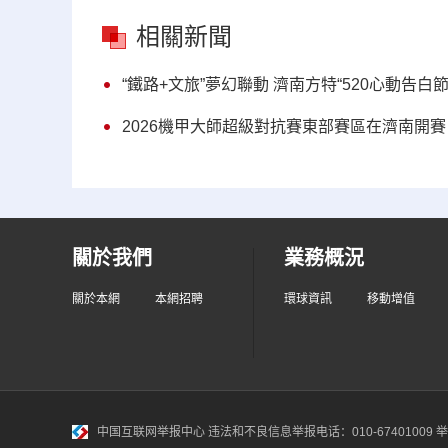
相關新聞
“鐵路+文旅”夢幻聯動 濟南方特“520心動告白
2026機甲大師超級對抗賽東部賽區在濟南開賽
關於我們
業務概況
關於本網
本網招聘
環球資訊
移動增值
中国互联网举报中心
违法和不良信息举报电话：010-67401009 举报邮