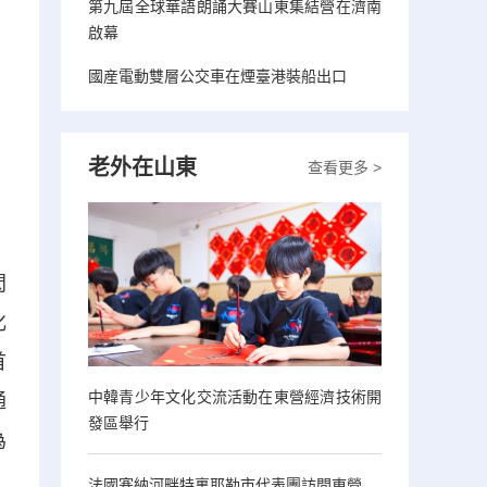
第九屆全球華語朗誦大賽山東集結營在濟南
啟幕
國産電動雙層公交車在煙臺港裝船出口
老外在山東
查看更多 >
閃
化
首
中韓青少年文化交流活動在東營經濟技術開
通
發區舉行
為
法國塞納河畔特裏耶勒市代表團訪問東營