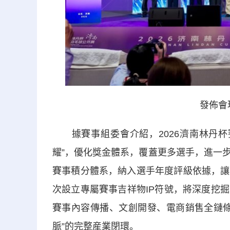
發佈會
據賽事組委會介紹，2026濟南林丹杯
耀”，優化獎金體系，覆蓋更多選手，進一
賽事積分體系，納入選手年度評級依據，讓
次設立專屬賽事吉祥物IP符號，將深度挖
賽事內容傳播、文創開發、電商銷售全鏈條
脈”的完整産業閉環。