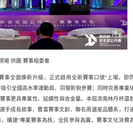
現場 供圖 賽事組委會
賽事全面煥新升級，正式啟用全新賽事口號“上場，即
步吸引全國高水準運動員、羽壇新銳參賽；同時完善專業
賽事更具專業性、延續性與含金量。本屆濟南林丹杯還
掘選手成長故事，豐富賽事文創、聯名周邊産品體系，打
，構建“專業賽事為核，全民參與為翼、賽事文化消費