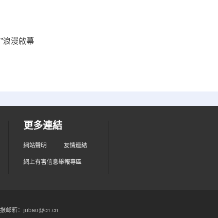
節”浪漫啟幕
更多連結
網站聲明
友情連結
網上有害信息舉報專區
箱：jubao@cri.cn