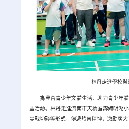
林丹走進學校與
為豐富青少年文體生活、助力青少年體育
益活動。林丹走進濟南市天橋區錦繡明湖小
實戰切磋等形式，傳遞體育精神，激勵廣大