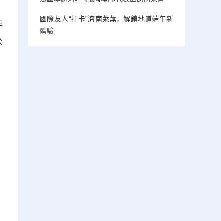
國際友人“打卡”濟南萊蕪，解鎖地道端午新
年
體驗
公
、