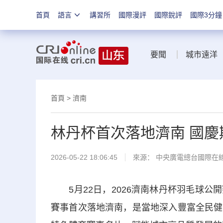
首頁
語言
講習所
國際漫評
國際銳評
國際3分鐘
要聞
城市遠洋
首頁
>
濟南
林丹杯首次落地濟南 國
2026-05-22 18:06:45
來源： 中央廣電總台國際在
5月22日，2026濟南林丹杯羽毛球公
賽事首次落地濟南，是當地深入豐富全民健