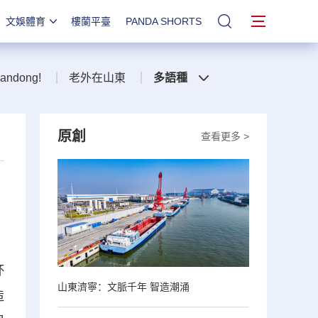
文娛體育
樓蘭平臺
PANDA SHORTS
站內搜索
handong!
老外在山東
多語種
原創
查看更多 >
杯
山東濟寧：文脈千年 智造潮涌
造