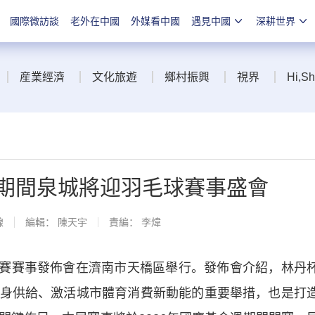
國際微訪談
老外在中國
外媒看中國
遇見中國
深耕世界
産業經濟
文化旅遊
鄉村振興
視界
Hi,S
慶期間泉城將迎羽毛球賽事盛會
線
編輯： 陳天宇
責編： 李煒
開賽賽事發佈會在濟南市天橋區舉行。發佈會介紹，林丹
身供給、激活城市體育消費新動能的重要舉措，也是打