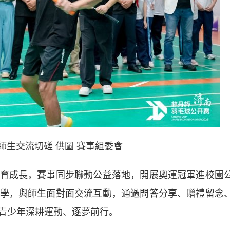
師生交流切磋 供圖 賽事組委會
成長，賽事同步聯動公益落地，開展奧運冠軍進校園
學，與師生面對面交流互動，通過問答分享、贈禮留念
青少年深耕運動、逐夢前行。