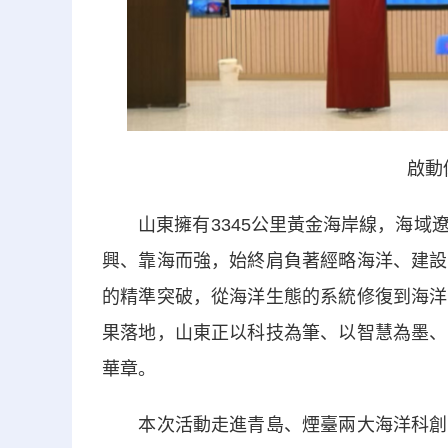
啟動
山東擁有3345公里黃金海岸線，海域遼
興、靠海而強，始終肩負著經略海洋、建設
的精準突破，從海洋生態的系統修復到海洋
果落地，山東正以科技為筆、以智慧為墨、
華章。
本次活動走進青島、煙臺兩大海洋科創高