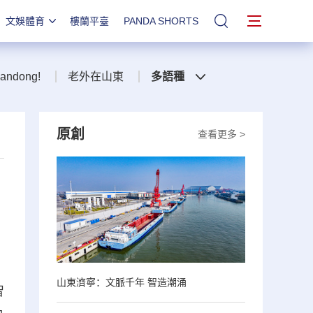
文娛體育
樓蘭平臺
PANDA SHORTS
站內搜索
handong!
老外在山東
多語種
原創
查看更多 >
、
山東濟寧：文脈千年 智造潮涌
智