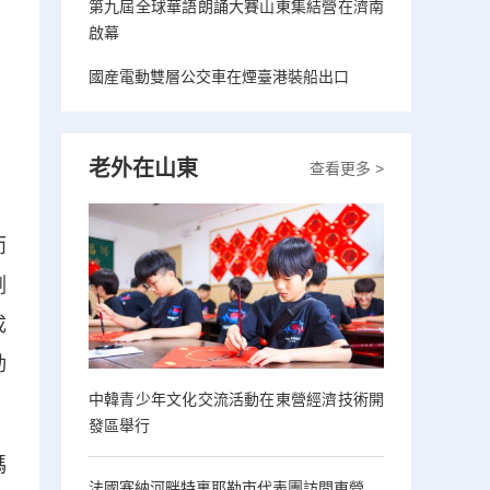
第九屆全球華語朗誦大賽山東集結營在濟南
啟幕
國産電動雙層公交車在煙臺港裝船出口
老外在山東
查看更多 >
而
測
成
動
中韓青少年文化交流活動在東營經濟技術開
發區舉行
碼
法國塞納河畔特裏耶勒市代表團訪問東營