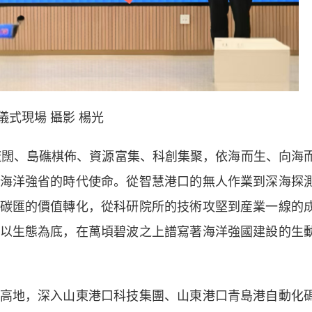
儀式現場 攝影 楊光
闊、島礁棋佈、資源富集、科創集聚，依海而生、向海
海洋強省的時代使命。從智慧港口的無人作業到深海探
碳匯的價值轉化，從科研院所的技術攻堅到産業一線的
以生態為底，在萬頃碧波之上譜寫著海洋強國建設的生
地，深入山東港口科技集團、山東港口青島港自動化