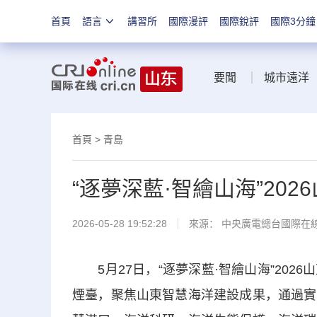
首頁
語言
講習所
國際漫評
國際銳評
國際3分鐘
要聞
城市遠洋
首頁
>
青島
“逐夢深藍·智繪山海”20
2026-05-28 19:52:28
來源： 中央廣電總台國際在
5月27日，“逐夢深藍·智繪山海”202
煙臺，聚焦山東智慧海洋建設成果，通過實