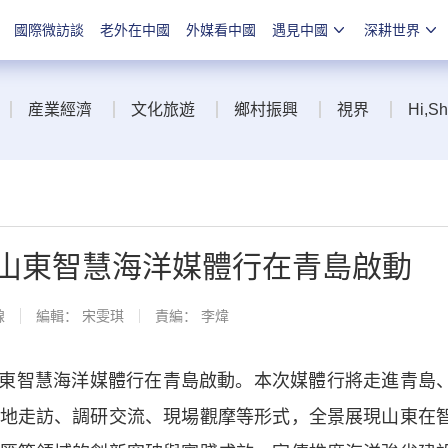
國際微訪談
老外在中國
外媒看中國
遇見中國
深耕世界
産業經濟
文化旅遊
鄉村振興
視界
Hi,S
26山東智慧海洋媒體行在青島啟動
線
編輯： 宋雯琪
責編： 李煒
6山東智慧海洋媒體行在青島啟動。本次媒體行將走進青島
地走訪、調研交流、現場觀摩等形式，全景展現山東在