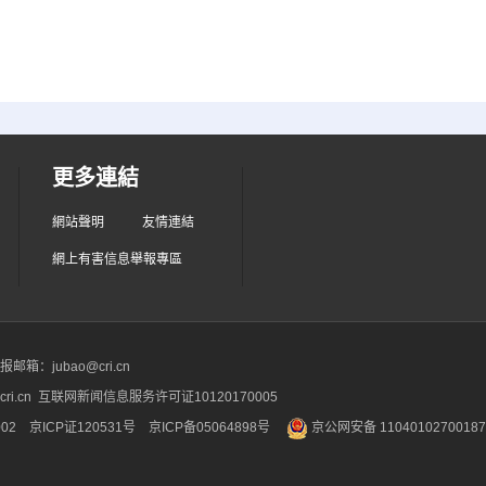
更多連結
網站聲明
友情連結
網上有害信息舉報專區
箱：jubao@cri.cn
ri.cn 互联网新闻信息服务许可证10120170005
2 京ICP证120531号
京ICP备05064898号
京公网安备 1104010270018