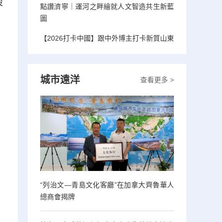
設
點讚濟寧｜運河之畔繪就人文智造共生新藍
圖
【2026打卡中國】跟中外博主打卡新質山東
城市遠洋
查看更多 >
“列治文—青島文化客廳”在加拿大齊魯華人
總商會揭牌