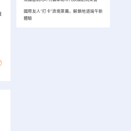
，
國際友人“打卡”濟南萊蕪，解鎖地道端午新
章
體驗