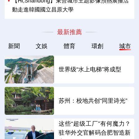
【Hi,Shandong】東營城市主題影像預熱展播活
動走進韓國國立昌原大學
最新推薦
新聞
文娛
體育
環創
城市
世界级“水上电梯”将成型
苏州：校地共创“同里诗光”
这些“超级工厂”有何魔力？
驻华外交官解码合肥智造新