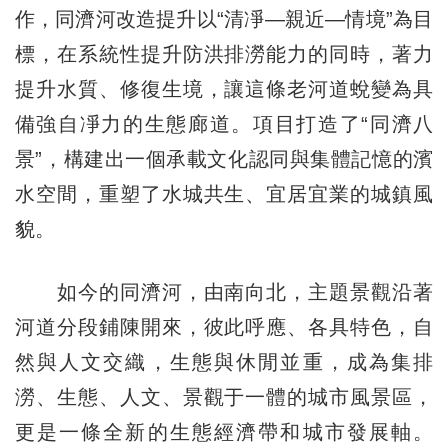
作，同濟河改造提升以“清凈—親近—情境”為目
標，在系統性提升防洪排澇能力的同時，著力
提升水質、修復生境，讓這條老河道蛻變為具
備強自凈力的生態廊道。項目打造了“同濟八
景”，構建出一個承載文化認同與集體記憶的濱
水空間，重塑了水城共生、宜居宜業的城鎮風
貌。
如今的同濟河，由南向北，主題景觀沿著
河道分段鋪陳開來，彼此呼應、各具特色，自
然與人文交織，生態與休閒並重，成為集排
澇、生態、人文、景觀于一體的城市風景區，
更是一條全新的生態經濟帶和城市發展軸。