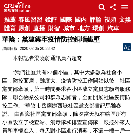
推薦
春風習習
銳評
國際
國內
評論
視頻
文娛
體育
原創
直播
財智
城市
地方
環創
汽車
華陰：黨建築牢疫情防控銅墻鐵壁
渭南日報
2020-02-05 20:38:42
本報記者梁曉蔚通訊員石超奇
“我們社區共有37個小區，其中大多數為社會小
區，防控面廣，難度大。疫情防控工作開始以後，社區
黨支部牽頭，第一時間要求各小區成立黨員志願者服務
隊，聯合物業公司和群眾志願者，全面開展社區疫情防
控工作。”華陰市岳廟辦西嶽社區黨支部書記馬雅春
説。 由西嶽社區黨支部牽頭，除夕當天就在轄區所有
小區設立了檢查站、消毒隊和排查宣傳隊，嚴控外來人
員和車輛進入，每天對小區進行消毒，不漏一樓一戶一