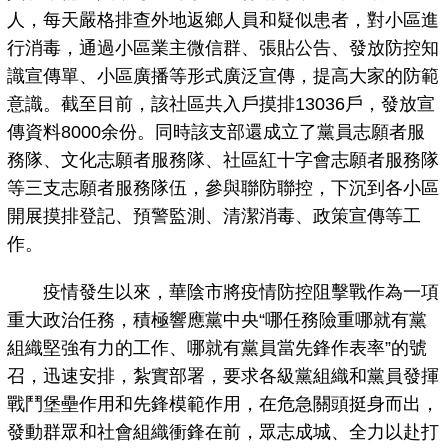
人，每天嚴格排查外地返鄉人員和疑似患者，對小區進
行消毒，通過小區業主微信群、張貼公告、發放防控知
識宣傳單、小區廣播等形式廣泛宣傳，提高大家的防範
意識。截至目前，該社區共入戶摸排13036戶，發放宣
傳資料8000余份。同時該支部還成立了黨員志願者服
務隊、文化志願者服務隊、社區紅十字會志願者服務隊
等三支志願者服務隊伍，參與聯防聯控，下沉到各小區
開展摸排登記、預警監測、清潔消毒、政策宣傳等工
作。
疫情發生以來，華陰市將疫情防控阻擊戰作為一項
重大政治任務，積極響應黨中央“哪任務險重哪就有黨
組織堅強有力的工作、哪就有黨員當先鋒作表率”的號
召，迅速安排，紮實部署，要求各級黨組織和黨員發揮
戰鬥堡壘作用和先鋒模範作用，在危急關頭挺身而出，
發動群眾和社會組織衝鋒在前，眾志成城、全力以赴打