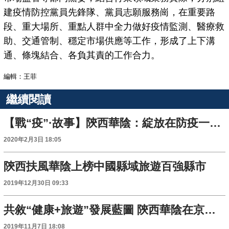
建疫情防控黨員先鋒隊、黨員志願服務崗，在重要路
段、重大場所、重點人群中全力做好疫情監測、醫療救
助、交通管制、穩定市場供應等工作，形成了上下溝
通、條塊結合、各負其責的工作合力。
編輯：王菲
繼續閱讀
【戰“疫”·故事】陝西華陰：綻放在防疫一線的2000朵 “鏗鏘玫瑰”
2020年2月3日 18:05
陝西扶風華陰上榜中國縣域旅遊百強縣市
2019年12月30日 09:33
共敘“健康+旅遊”發展藍圖 陝西華陰在京成功舉行投資優勢推介會
2019年11月7日 18:08