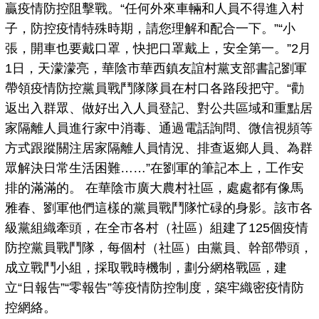
贏疫情防控阻擊戰。“任何外來車輛和人員不得進入村
子，防控疫情特殊時期，請您理解和配合一下。”“小
張，開車也要戴口罩，快把口罩戴上，安全第一。”2月
1日，天濛濛亮，華陰市華西鎮友誼村黨支部書記劉軍
帶領疫情防控黨員戰鬥隊隊員在村口各路段把守。“勸
返出入群眾、做好出入人員登記、對公共區域和重點居
家隔離人員進行家中消毒、通過電話詢問、微信視頻等
方式跟蹤關注居家隔離人員情況、排查返鄉人員、為群
眾解決日常生活困難……”在劉軍的筆記本上，工作安
排的滿滿的。 在華陰市廣大農村社區，處處都有像馬
雅春、劉軍他們這樣的黨員戰鬥隊忙碌的身影。該市各
級黨組織牽頭，在全市各村（社區）組建了125個疫情
防控黨員戰鬥隊，每個村（社區）由黨員、幹部帶頭，
成立戰鬥小組，採取戰時機制，劃分網格戰區，建
立“日報告”“零報告”等疫情防控制度，築牢織密疫情防
控網絡。