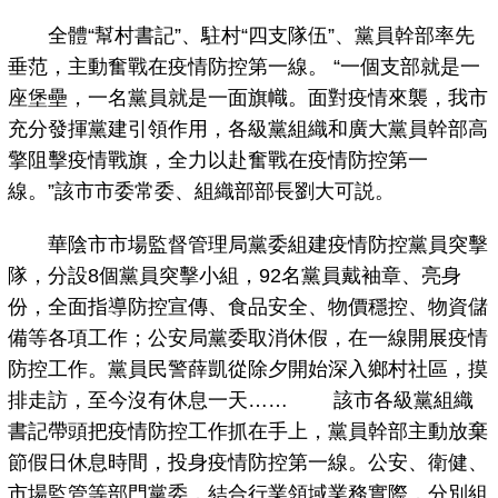
全體“幫村書記”、駐村“四支隊伍”、黨員幹部率先
垂范，主動奮戰在疫情防控第一線。 “一個支部就是一
座堡壘，一名黨員就是一面旗幟。面對疫情來襲，我市
充分發揮黨建引領作用，各級黨組織和廣大黨員幹部高
擎阻擊疫情戰旗，全力以赴奮戰在疫情防控第一
線。”該市市委常委、組織部部長劉大可説。
華陰市市場監督管理局黨委組建疫情防控黨員突擊
隊，分設8個黨員突擊小組，92名黨員戴袖章、亮身
份，全面指導防控宣傳、食品安全、物價穩控、物資儲
備等各項工作；公安局黨委取消休假，在一線開展疫情
防控工作。黨員民警薛凱從除夕開始深入鄉村社區，摸
排走訪，至今沒有休息一天…… 該市各級黨組織
書記帶頭把疫情防控工作抓在手上，黨員幹部主動放棄
節假日休息時間，投身疫情防控第一線。公安、衛健、
市場監管等部門黨委，結合行業領域業務實際，分別組