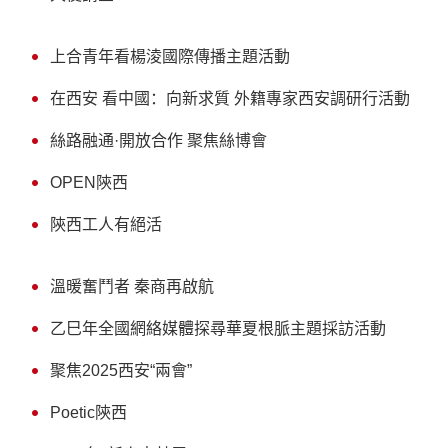
上合青年看楊淩國際傳播主題活動
在西安 看中國：向新求質 外籍專家西安調研行活動
絲路融通·開放合作 聚焦絲博會
OPEN陝西
陝西工人有絕活
溫暖奮鬥者 秦商再啟航
乙巳年全國網絡媒體探尋華夏根脈主題採訪活動
聚焦2025西安“兩會”
Poetic陝西