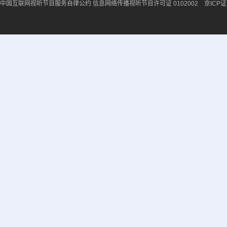
中国互联网视听节目服务自律公约
信息网络传播视听节目许可证 0102002 京ICP证