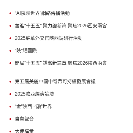
“AI陝聯世界”網絡傳播活動
奮進“十五五” 聚力譜新篇 聚焦2026西安兩會
2025駐華外交官陝西調研行活動
“陝”耀國際
開局“十五五” 譜寫新篇章 聚焦2026陝西兩會
第五屆美麗中國中脊帶可持續發展會議
2025歐亞經濟論壇
“金”陝西 ·“融”世界
自貿聲音
大使講堂