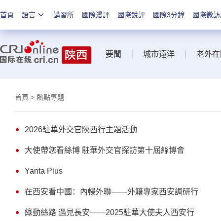
首頁
語言
講習所
國際漫評
國際銳評
國際3分鐘
國際微訪
要聞
城市遠洋
老外在
首頁
> 熱點專題
2026駐華外交官陝西行主題活動
大使帶您看絲博 駐華外交官探訪第十屆絲博會
Yanta Plus
在西安看中國：內暢外聯——外籍專家西安調研行
綠動絲路 遇見長安——2025駐華大使夫人西安行