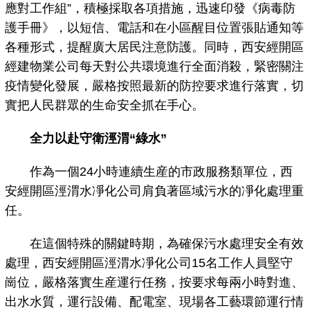
應對工作組”，積極採取各項措施，迅速印發《病毒防
護手冊》，以短信、電話和在小區醒目位置張貼通知等
各種形式，提醒廣大居民注意防護。同時，西安經開區
經建物業公司每天對公共環境進行全面消殺，緊密關注
疫情變化發展，嚴格按照最新的防控要求進行落實，切
實把人民群眾的生命安全抓在手心。
全力以赴守衛涇渭“綠水”
作為一個24小時連續生産的市政服務類單位，西
安經開區涇渭水凈化公司肩負著區域污水的凈化處理重
任。
在這個特殊的關鍵時期，為確保污水處理安全有效
處理，西安經開區涇渭水凈化公司15名工作人員堅守
崗位，嚴格落實生産運行任務，按要求每兩小時對進、
出水水質，運行設備、配電室、現場各工藝環節運行情