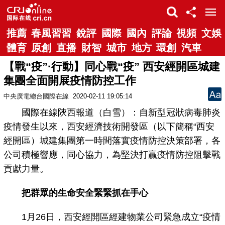
推薦
春風習習
銳評
國際
國內
評論
視頻
文娛
體育
原創
直播
財智
城市
地方
環創
汽車
【戰“疫”·行動】同心戰“疫” 西安經開區城建
集團全面開展疫情防控工作
中央廣電總台國際在線
2020-02-11 19:05:14
國際在線陝西報道（白雪）：自新型冠狀病毒肺炎
疫情發生以來，西安經濟技術開發區（以下簡稱“西安
經開區）城建集團第一時間落實疫情防控決策部署，各
公司積極響應，同心協力，為堅決打贏疫情防控阻擊戰
貢獻力量。
把群眾的生命安全緊緊抓在手心
1月26日，西安經開區經建物業公司緊急成立“疫情