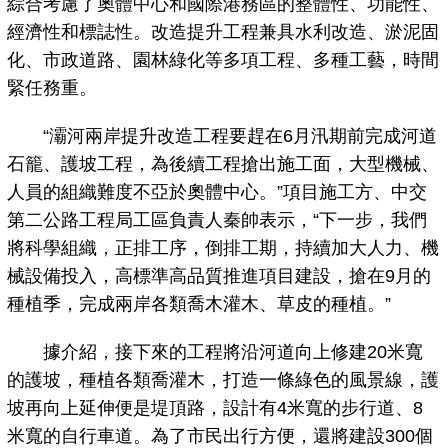
綜合考慮了奧體中心和國際港務區的整體性、功能性、
經濟性和標誌性。改造提升工程兼具水利改造、淤泥固
化、市政道路、園林綠化等多項工程、多種工藝，時間
緊任務重。
“灞河兩岸提升改造工程要趕在6月汛期前完成河道
石籠、護坡工程，為後續工程搶出施工面，大型機械、
人員的組織難度不亞於奧體中心。”項目施工方、中交
第二公路工程局工區負責人秦帥表示，“下一步，我們
將科學組織，正排工序，倒排工期，持續加大人力、機
械設備投入，高標準高品質推進項目建設，搶在9月的
種植季，完成兩岸各類喬木灌木、草皮的種植。”
據介紹，接下來的工程將沿河道向上修建20米寬
的護坡，種植各類喬灌木，打造一條綠色的風景線，護
坡再向上延伸便是堤頂路，設計有4米寬的步行道、8
米寬的自行車道。為了市民出行方便，還將建設300個