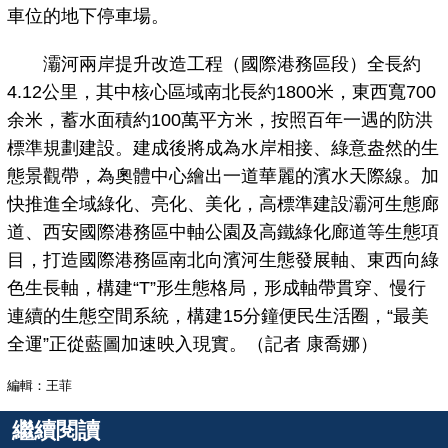
車位的地下停車場。
灞河兩岸提升改造工程（國際港務區段）全長約
4.12公里，其中核心區域南北長約1800米，東西寬700
余米，蓄水面積約100萬平方米，按照百年一遇的防洪
標準規劃建設。建成後將成為水岸相接、綠意盎然的生
態景觀帶，為奧體中心繪出一道華麗的濱水天際線。加
快推進全域綠化、亮化、美化，高標準建設灞河生態廊
道、西安國際港務區中軸公園及高鐵綠化廊道等生態項
目，打造國際港務區南北向濱河生態發展軸、東西向綠
色生長軸，構建“T”形生態格局，形成軸帶貫穿、慢行
連續的生態空間系統，構建15分鐘便民生活圈，“最美
全運”正從藍圖加速映入現實。（記者 康喬娜）
編輯：王菲
繼續閱讀