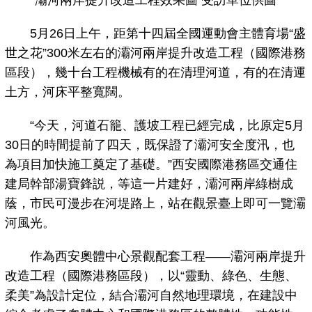
灞河兩岸提升改造工程效果圖 受訪單位供圖
5月26日上午，距第十四屆全國運動會主體育場“盛
世之花”300米左右的灞河兩岸提升改造工程（國際港務
區段），幾十台工程機械有的在清理河道，有的在清運
土方，河床平整寬闊。
“今天，河道石籠、護坡工程已經完成，比原定5月
30日的時間提前了四天，既保證了灞河安全度汛，也
為項目加快施工奠定了基礎。”西安國際港務區交通住
建局幹部湯寶鋒説，等這一片建好，灞河兩岸綠樹成
蔭，市民可漫步在河堤路上，站在觀景臺上即可一覽灞
河風光。
作為西安奧體中心景觀配套工程——灞河兩岸提升
改造工程（國際港務區段），以“靈動、綠色、生態、
柔美”為設計定位，結合灞河自然地理環境，在建設中