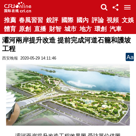
推薦
春風習習
銳評
國際
國內
評論
視頻
文娛
體育
原創
直播
財智
城市
地方
環創
汽車
灞河兩岸提升改造 提前完成河道石籠和護坡
工程
西安晚報
2020-05-29 14:11:46