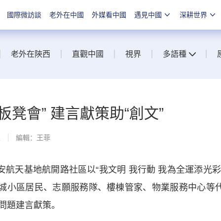
國際微訪談
老外在中國
外媒看中國
遇見中國
深耕世界
老外在陝西
直觀中國
視界
多語種
凳會” 建言獻策助“創文”
線
編輯：王菲
航天基地航開路社區以“我文明 我行動 我為全運添光彩
力城小區居民、志願服務隊、樓棟管家、物業服務中心等
問題建言獻策。