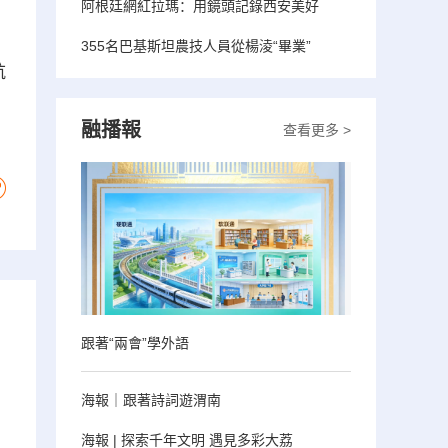
阿根廷網紅拉瑪：用鏡頭記錄西安美好
355名巴基斯坦農技人員從楊淩“畢業”
航
融播報
查看更多 >
跟著“兩會”學外語
海報｜跟著詩詞遊渭南
海報 | 探索千年文明 遇見多彩大荔