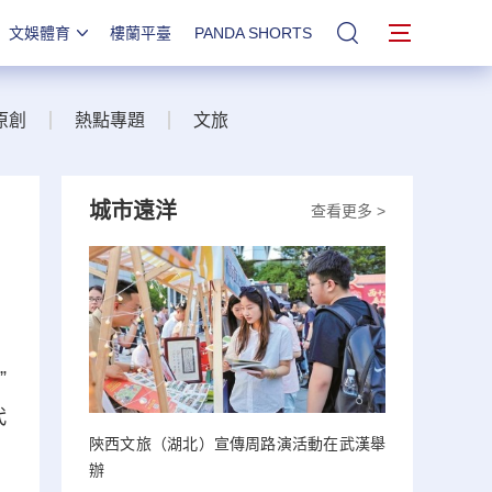
文娛體育
樓蘭平臺
PANDA SHORTS
站內搜索
原創
熱點專題
文旅
城市遠洋
查看更多 >
”
代
陝西文旅（湖北）宣傳周路演活動在武漢舉
辦