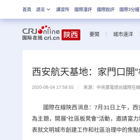
首頁
語言
講習所
國際漫評
國際銳評
國際3分鐘
要聞
城市遠洋
西安航天基地：家門口開“板
2020-08-04 17:58:55
來源：
中央廣電總台國際在
國際在線陝西消息：7月31日上午，西安
為主題，開展“社區板凳會”活動，邀請富
表就文明城市創建工作和社區治理中的焦點