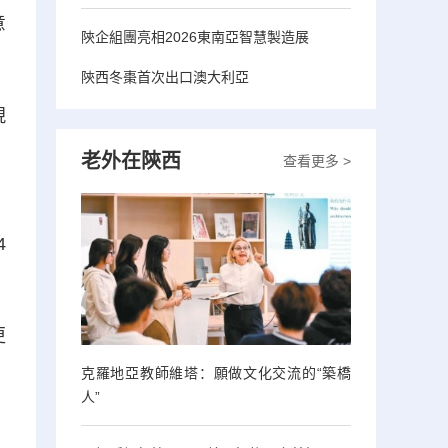
意
陝企組團亮相2026東南亞智慧製造展
陝西冬棗首次出口澳大利亞
現
、
老外在陝西
查看更多 >
4
更
克羅地亞教師維塔：願做文化交流的“築橋
人”
。