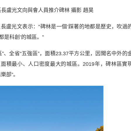
長盧光文向與會人員推介碑林 攝影 趙昊
盧光文表示：“碑林是一個‘踩著的地都是歷史，吹過
是科創’的城區。”
全省“五強區”，面積23.37平方公里，因聞名中外的
區面積最小、人口密度最大的城區。2019年，碑林區實
俱樂部”。