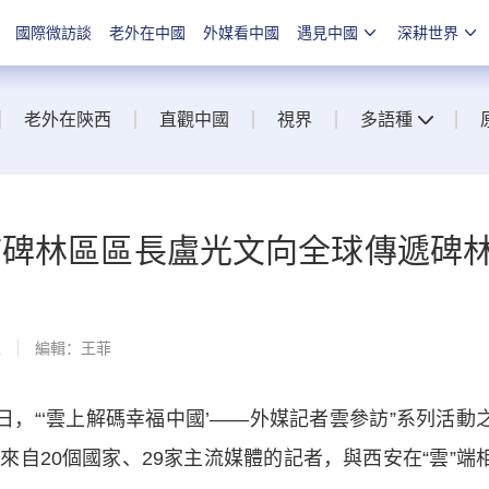
國際微訪談
老外在中國
外媒看中國
遇見中國
深耕世界
老外在陝西
直觀中國
視界
多語種
市碑林區區長盧光文向全球傳遞碑
線
編輯：王菲
，“‘雲上解碼幸福中國’——外媒記者雲參訪”系列活動
自20個國家、29家主流媒體的記者，與西安在“雲”端