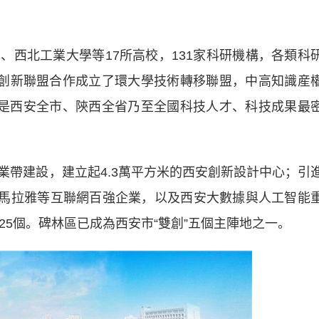
北工業大學等17所高校，131家科研機構，各類科
區創新聯盟合作成立了環大學技術轉移聯盟，中高知識産
，是西安全市、陝西全省乃至全國科技人才、科技成果最
建設，建立起4.3萬平方米的西安創新設計中心；引
和喜馬拉雅等互聯網百強企業，以及西安大數據與人工智能
25個。碑林區已成為西安市“雙創”五個主陣地之一。