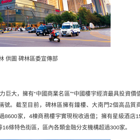
林 供圖 碑林區委宣傳部
大，擁有“中國商業名區”“中國樓宇經濟最具投資價
”等稱號。截至目前，碑林區擁有鐘樓、大南門2個高品質
過8600家，4棟商務樓宇實現稅收過億；擁有星級酒店1
等16條特色街區，區內各類金融分支機構超過300家。