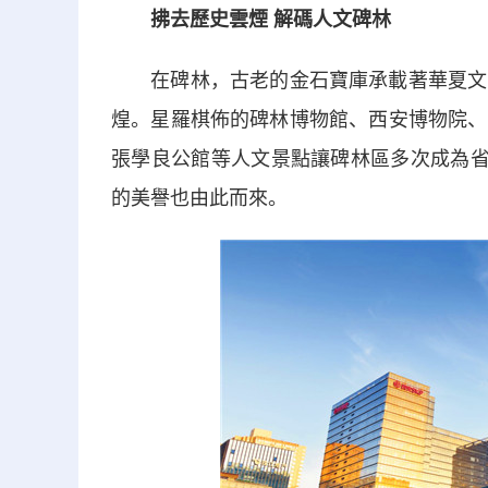
拂去歷史雲煙 解碼人文碑林
在碑林，古老的金石寶庫承載著華夏文字
煌。星羅棋佈的碑林博物館、西安博物院、
張學良公館等人文景點讓碑林區多次成為省
的美譽也由此而來。