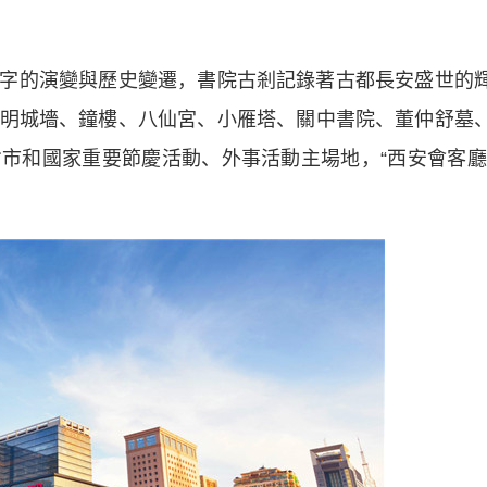
的演變與歷史變遷，書院古剎記錄著古都長安盛世的
明城墻、鐘樓、八仙宮、小雁塔、關中書院、董仲舒墓
市和國家重要節慶活動、外事活動主場地，“西安會客廳