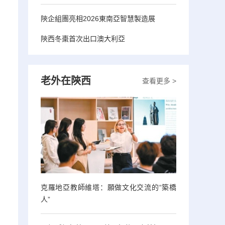
陝企組團亮相2026東南亞智慧製造展
陝西冬棗首次出口澳大利亞
老外在陝西
查看更多 >
克羅地亞教師維塔：願做文化交流的“築橋
人”