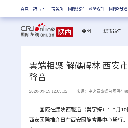
首頁
語言
講習所
國際漫評
國際銳評
國際3分鐘
要聞
城市遠洋
雲端相聚 解碼碑林 西安
聲音
2020-09-15 12:09:32
來源：
中央廣電總台國際在
國際在線陝西報道（吳宇婷）：9月10日
西安國際推介日在西安國際會展中心舉行。來