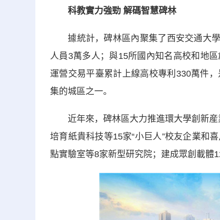
科教實力強勁 解碼智慧碑林
據統計，碑林區內聚集了西安交通大學、西
人員3萬多人；與15所國內知名高校和地
運營交易平臺累計上線高校專利330萬件
集的城區之一。
近年來，碑林區大力推進環大學創新産業帶
培育紙貴科技等15家“小巨人”校友企業
點實驗室等8家新型研究院；建成眾創載體1