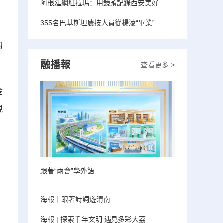
阿根廷網紅拉瑪：用鏡頭記錄西安美好
355名巴基斯坦農技人員從楊淩“畢業”
的
融播報
查看更多 >
金
現
跟著“兩會”學外語
海報｜跟著詩詞遊渭南
海報 | 探索千年文明 遇見多彩大荔