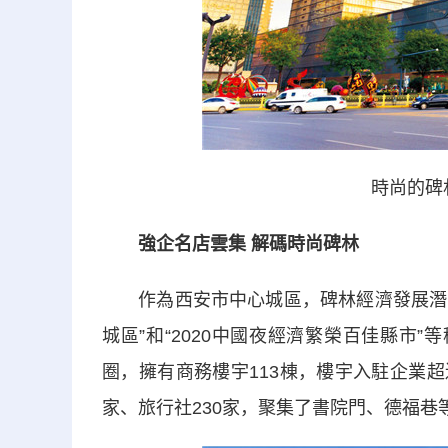
時尚的碑
強企名店雲集 解碼時尚碑林
作為西安市中心城區，碑林經濟發展潛力巨
城區”和“2020中國夜經濟繁榮百佳縣市
圈，擁有商務樓宇113棟，樓宇入駐企業超
家、旅行社230家，聚集了書院門、德福巷