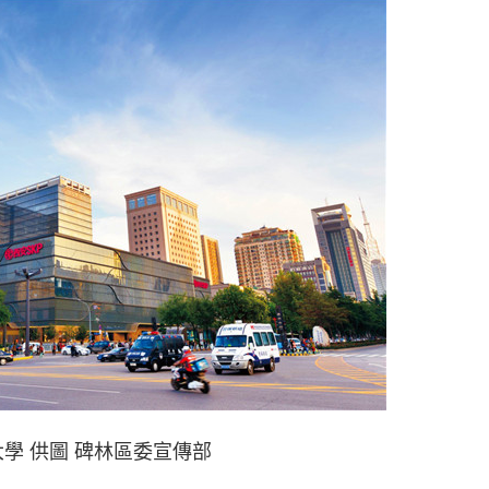
學 供圖 碑林區委宣傳部