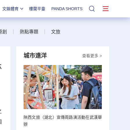
文娛體育
樓蘭平臺
PANDA SHORTS
站內搜索
原創
熱點專題
文旅
城市遠洋
查看更多 >
林
之
陝西文旅（湖北）宣傳周路演活動在武漢舉
相
辦