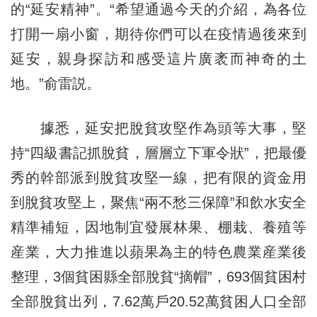
的“延安精神”。“希望通過今天的介紹，為各位
打開一扇小窗，期待你們可以在疫情過後來到
延安，親身探訪和感受這片廣袤而神奇的土
地。”俞雷説。
據悉，延安把脫貧攻堅作為頭等大事，堅
持“四級書記抓脫貧，層層立下軍令狀”，把最優
秀的幹部派到脫貧攻堅一線，把有限的資金用
到脫貧攻堅上，聚焦“兩不愁三保障”和飲水安全
精準補短，因地制宜發展林果、棚栽、養殖等
産業，大力推進以蘋果為主的特色農業産業後
整理，3個貧困縣全部脫貧“摘帽”，693個貧困村
全部脫貧出列，7.62萬戶20.52萬貧困人口全部