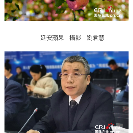
延安蘋果 攝影 劉君慧