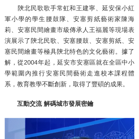
陝北民歌歌手常虹和王建寧、延安保小紅
軍小學的學生腰鼓隊、安塞剪紙藝術家陳海
莉、安塞民間繪畫市級傳承人王福麗等現場表
演展示了陝北民歌、安塞腰鼓、安塞剪紙、安
塞民間繪畫等極具陝北特色的文化藝術。據了
解，從2004年起，延安市安塞區就在全區中小
學範圍內推行安塞民間藝術走進校本課程體
系，教育教學不斷創新，取得了豐碩的成果。
互動交流 解碼城市發展密鑰