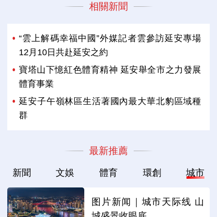
相關新聞
“雲上解碼幸福中國”外媒記者雲參訪延安專場
12月10日共赴延安之約
寶塔山下憶紅色體育精神 延安舉全市之力發展
體育事業
延安子午嶺林區生活著國內最大華北豹區域種
群
最新推薦
新聞
文娛
體育
環創
城市
图片新闻｜城市天际线 山
城盛景收眼底