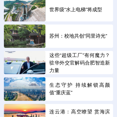
世界级“水上电梯”将成型
苏州：校地共创“同里诗光”
这些“超级工厂”有何魔力？
驻华外交官解码合肥智造新
力量
生态守护 持续解锁高颜
值“重庆蓝”
连云港：高空瞭望 赏海滨