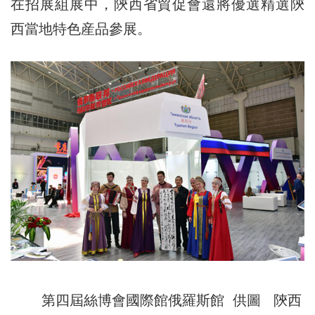
在招展組展中，陝西省貿促會還將優選精選陝
西當地特色産品參展。
第四屆絲博會國際館俄羅斯館 供圖 陝西