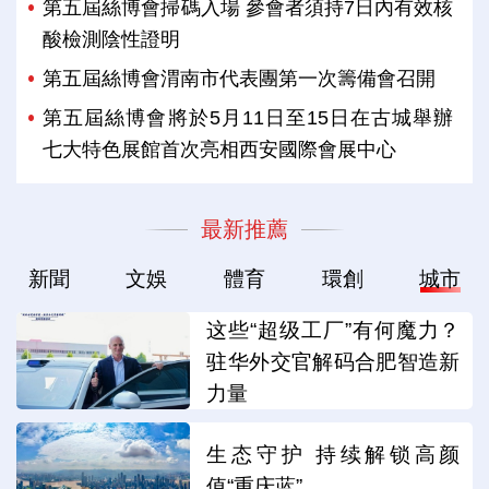
第五屆絲博會掃碼入場 參會者須持7日內有效核
酸檢測陰性證明
第五屆絲博會渭南市代表團第一次籌備會召開
第五屆絲博會將於5月11日至15日在古城舉辦
七大特色展館首次亮相西安國際會展中心
最新推薦
新聞
文娛
體育
環創
城市
这些“超级工厂”有何魔力？
驻华外交官解码合肥智造新
力量
生态守护 持续解锁高颜
值“重庆蓝”