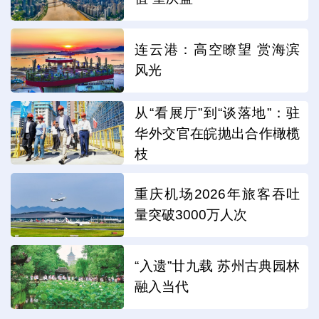
连云港：高空瞭望 赏海滨
风光
从“看展厅”到“谈落地”：驻
华外交官在皖抛出合作橄榄
枝
重庆机场2026年旅客吞吐
量突破3000万人次
“入遗”廿九载 苏州古典园林
融入当代