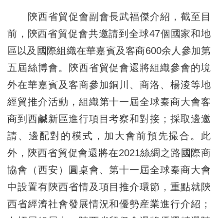
陝西省貿促會副會長武福傑介紹，截至目
前，陝西省貿促會共邀請到全球47個國家和地
區以及國際組織在華嘉賓及客商600余人參加第
五屆絲博會。陝西省貿促會還將組織參會的境
外在華嘉賓及客商參加銅川、商洛、楊淩等地
經貿推介活動，組織第十一屆全球秦商大會客
商到西鹹新區進行項目考察和對接；採取邊邀
請、邊配對的模式，加大會前預先撮合。此
外，陝西省貿促會還將在2021絲綢之路國際商
協會（西安）圓桌會、第十一屆全球秦商大會
中設置有陝西省情及項目推介環節，重點就陝
西省經濟社會發展情況和優勢産業進行介紹；