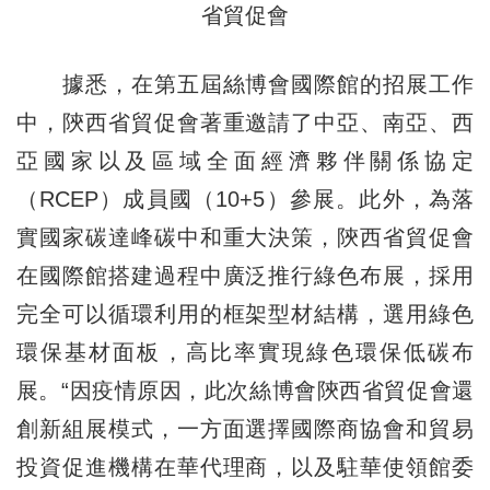
省貿促會
據悉，在第五屆絲博會國際館的招展工作
中，陝西省貿促會著重邀請了中亞、南亞、西
亞國家以及區域全面經濟夥伴關係協定
（RCEP）成員國（10+5）參展。此外，為落
實國家碳達峰碳中和重大決策，陝西省貿促會
在國際館搭建過程中廣泛推行綠色布展，採用
完全可以循環利用的框架型材結構，選用綠色
環保基材面板，高比率實現綠色環保低碳布
展。“因疫情原因，此次絲博會陝西省貿促會還
創新組展模式，一方面選擇國際商協會和貿易
投資促進機構在華代理商，以及駐華使領館委