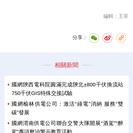
編輯：王菲
分享：
相關新聞
國網陝西電科院圓滿完成陝北±800千伏換流站
750千伏GIS特殊交接試驗
國網榆林供電公司：激活“綠電”消納 服務“雙
碳”發展
國網渭南供電公司聯合交警大隊開展“酒駕”“醉
駕”專項整治警示教育活動