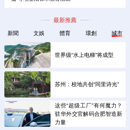
最新推薦
新聞
文娛
體育
環創
城市
世界级“水上电梯”将成型
苏州：校地共创“同里诗光”
这些“超级工厂”有何魔力？
驻华外交官解码合肥智造新
力量