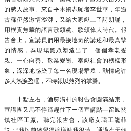
的感人故事。來自平木鎮志願者李世華，年逾
古稀仍然激情澎湃，又給大家獻上了詩朗誦，
用樸實無華的語言歌頌黨、歌頌偉大時代。報
告會上，宣講員們用最接地氣的講述和最真摯
的情感，為現場聽眾塑造出了一個個孝老愛
親、一心向善、敬業愛崗、奉獻社會的榜樣形
象，深深地感染了每一名現場群眾，動情處許
多人熱淚盈眶，不時報以熱烈的掌聲。
十點左右，酒奠溝村的報告會圓滿結束，
宣講團又馬不停蹄趕往下一個宣講點—留鳳關
鎮社區工廠。聽完報告會，該廠女職工龍菲
説：“我以前總覺得榜樣離我很遠，通過今天傾