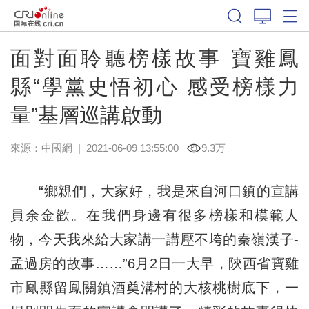
面對面聆聽榜樣故事 寶雞鳳
縣“學黨史悟初心 感受榜樣力
量”基層巡講啟動
來源：
中國網
|
2021-06-09 13:55:00
9.3万
“鄉親們，大家好，我是來自河口鎮的宣講
員余金歡。在我們身邊有很多榜樣和模範人
物，今天我來給大家講一講壓不垮的秦嶺漢子-
孟過房的故事……”6月2日一大早，陝西省寶雞
市鳳縣留鳳關鎮酒奠溝村的大核桃樹底下，一