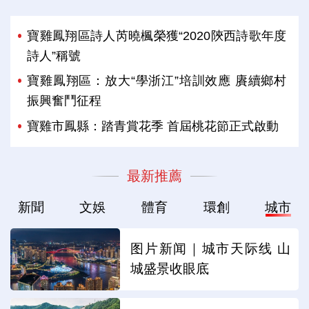
寶雞鳳翔區詩人芮曉楓榮獲“2020陝西詩歌年度
詩人”稱號
寶雞鳳翔區：放大“學浙江”培訓效應 賡續鄉村
振興奮鬥征程
寶雞市鳳縣：踏青賞花季 首屆桃花節正式啟動
最新推薦
新聞
文娛
體育
環創
城市
图片新闻｜城市天际线 山
城盛景收眼底