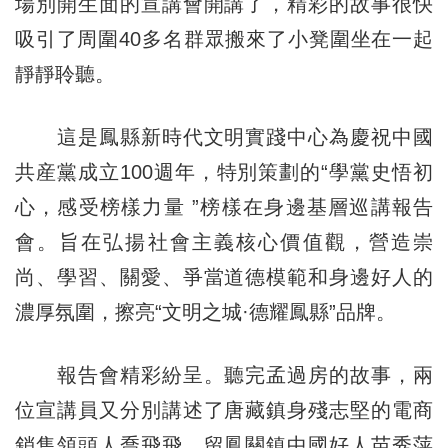
場別開生面的宣講會開講了，精彩的故事很快
吸引了周圍40多名群眾搬來了小凳圍坐在一起
靜靜聆聽。
這是鳳縣新時代文明實踐中心為慶祝中國
共産黨成立100週年，特別策劃的“學黨史悟初
心，感受榜樣力量 ”榜樣在身邊基層巡講報告
會。旨在弘揚社會主義核心價值觀，營造崇
尚、學習、關愛、爭當道德模範和身邊好人的
濃厚氛圍，擦亮“文明之城·德耀鳳縣”品牌。
報告會精彩紛呈。聽完孟過房的故事，兩
位宣講員又分別講述了唐藏鎮身殘志堅的電商
銷售領頭人喬飛飛、留鳳關鎮中國好人苗秀萍