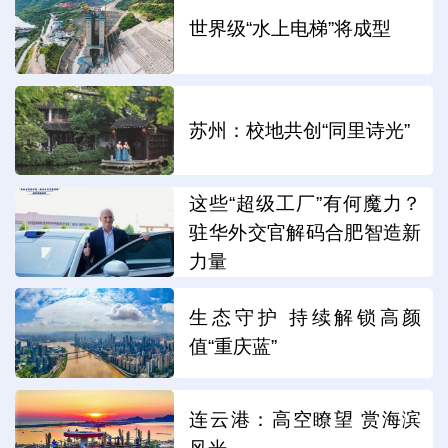
世界级“水上电梯”将成型
苏州：校地共创“同里诗光”
这些“超级工厂”有何魔力？
驻华外交官解码合肥智造新
力量
生态守护 持续解锁高颜
值“重庆蓝”
连云港：高空瞭望 赏海滨