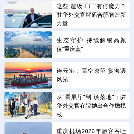
这些“超级工厂”有何魔力？
驻华外交官解码合肥智造新
力量
生态守护 持续解锁高颜
值“重庆蓝”
连云港：高空瞭望 赏海滨
风光
从“看展厅”到“谈落地”：驻
华外交官在皖抛出合作橄榄
枝
重庆机场2026年旅客吞吐