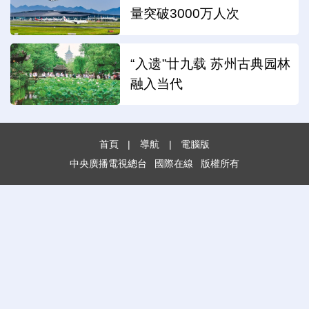
量突破3000万人次
“入遗”廿九载 苏州古典园林
融入当代
首頁
|
導航
|
電腦版
中央廣播電視總台
國際在線
版權所有