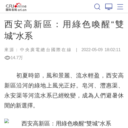
西安高新區：用綠色喚醒“雙
城”水系
來源：中央廣電總台國際在線
|
2022-05-09 18:02:11
14.7万
初夏時節，風和景麗、流水輕盈，西安高
新區沿河的綠地上風光正好。皂河、灃惠渠、
永安渠等河流水系已經蛻變，成為人們避暑休
閒的新選擇。