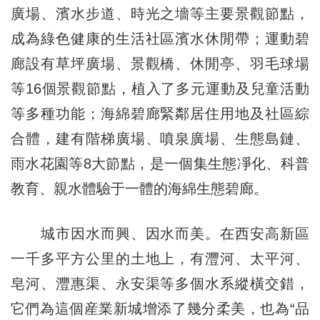
廣場、濱水步道、時光之墻等主要景觀節點，
成為綠色健康的生活社區濱水休閒帶；運動碧
廊設有草坪廣場、景觀橋、休閒亭、羽毛球場
等16個景觀節點，植入了多元運動及兒童活動
等多種功能；海綿碧廊緊鄰居住用地及社區綜
合體，建有階梯廣場、噴泉廣場、生態島鏈、
雨水花園等8大節點，是一個集生態凈化、科普
教育、親水體驗于一體的海綿生態碧廊。
城市因水而興、因水而美。在西安高新區
一千多平方公里的土地上，有灃河、太平河、
皂河、灃惠渠、永安渠等多個水系縱橫交錯，
它們為這個産業新城增添了幾分柔美，也為“品