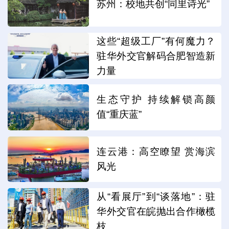
苏州：校地共创“同里诗光”
这些“超级工厂”有何魔力？
驻华外交官解码合肥智造新
力量
生态守护 持续解锁高颜
值“重庆蓝”
连云港：高空瞭望 赏海滨
风光
从“看展厅”到“谈落地”：驻
华外交官在皖抛出合作橄榄
枝