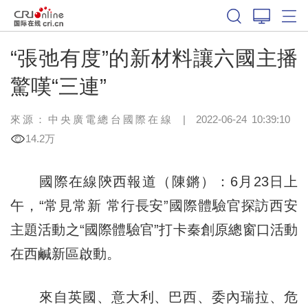
“張弛有度”的新材料讓六國主播
驚嘆“三連”
來源：中央廣電總台國際在線
|
2022-06-24 10:39:10
14.2万
國際在線陝西報道（陳鏘）：6月23日上
午，“常見常新 常行長安”國際體驗官探訪西安
主題活動之“國際體驗官”打卡秦創原總窗口活動
在西鹹新區啟動。
來自英國、意大利、巴西、委內瑞拉、危