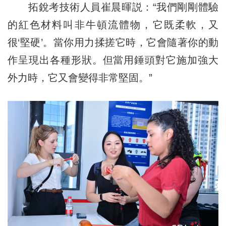
拓銳考技術人員崔晨暉説：“我們剛剛體驗
的紅色材料叫非牛頓流體物，它既柔軟，又
很‘堅硬’。當你用力揉搓它時，它會隨著你的動
作呈現出各種形狀。但當用錘頭對它施加強大
外力時，它又會變得非常堅固。”