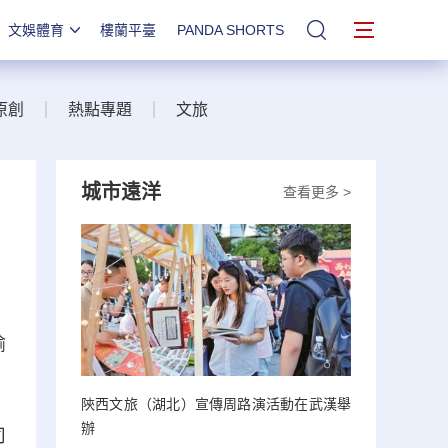
文娛體育
樓蘭平臺
PANDA SHORTS
站內搜索
原創
熱點專題
文旅
城市遠洋
查看更多 >
榆
陝西文旅（湖北）宣傳周路演活動在武漢舉
辦
司