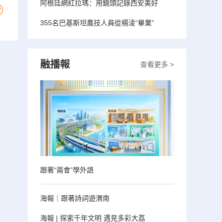
阿根廷網紅拉瑪：用鏡頭記錄西安美好
355名巴基斯坦農技人員從楊淩“畢業”
融播報
查看更多 >
跟著“兩會”學外語
海報｜跟著詩詞遊渭南
海報 | 探索千年文明 遇見多彩大荔