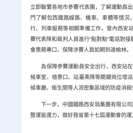
立即聯繫各地市參賽代表團，了解運動員出
門了解包西鐵路線路、機車、車體等情況
行、列車服務等相關準備工作。管內西安站
賽代表隊和裁判人員進行“點對點”電話對
會票務專口，保障涉賽人員如期到達榆林。
為保障參賽運動員安全出行，西安站在南
候車室、檢票口、站臺乘降等關鍵崗位增派
候車廳、衛生間等人流密集區域的防疫消殺
下一步，中國鐵路西安局集團有限公司將根
整運能運力，做好我省第十七屆運動會的運