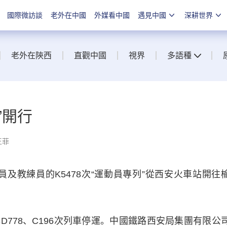
國際微訪談
老外在中國
外媒看中國
遇見中國
深耕世界
老外在陝西
直觀中國
視界
多語種
”開行
王菲
及教練員的K5478次“運動員專列”從西安火車站開往
78、C196次列車停運。中國鐵路西安局集團有限公