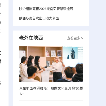
部
陝企組團亮相2026東南亞智慧製造展
開
陝西冬棗首次出口澳大利亞
參
動
老外在陝西
查看更多 >
在
對
調
克羅地亞教師維塔：願做文化交流的“築橋
人”