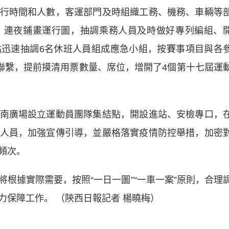
行時間和人數，客運部門及時組織工務、機務、車輛等
，連夜鋪畫運行圖，抽調乘務人員及時做好專列編組、
迅速抽調6名休班人員組成應急小組，按賽事項目與各
接聯繫，提前摸清用票數量、席位，增開了4個第十七屆運
廣場設立運動員團隊集結點，開設進站、安檢專口，
人員，加強宣傳引導，並嚴格落實疫情防控舉措，加密
頻次。
據實際需要，按照“一日一圖”“一車一案”原則，合理
力保障工作。 （陝西日報記者 楊曉梅）