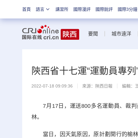
首頁
語言
講習所
國際漫評
國際銳評
國際3分鐘
要聞
城市遠洋
陝西省十七運“運動員專列
2022-07-18 09:09:36
來源：
陝西日報
編輯：
7月17日，運送800多名運動員、裁判員
林。
當日，因天氣原因，原計劃開行的榆林D7