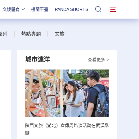
文娛體育
樓蘭平臺
PANDA SHORTS
站內搜索
原創
熱點專題
文旅
城市遠洋
查看更多 >
陝西文旅（湖北）宣傳周路演活動在武漢舉
辦