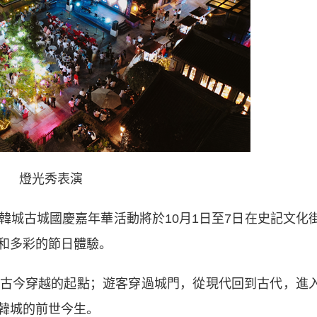
燈光秀表演
古城國慶嘉年華活動將於10月1日至7日在史記文化
和多彩的節日體驗。
今穿越的起點；遊客穿過城門，從現代回到古代，進
韓城的前世今生。