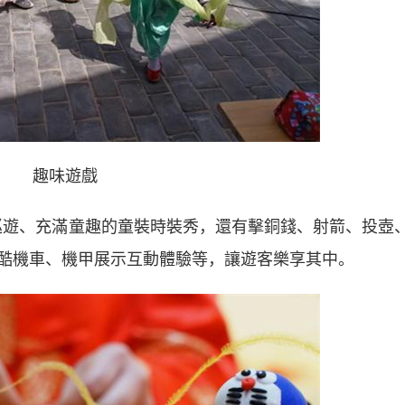
趣味遊戲
y巡遊、充滿童趣的童裝時裝秀，還有擊銅錢、射箭、投壺
酷機車、機甲展示互動體驗等，讓遊客樂享其中。