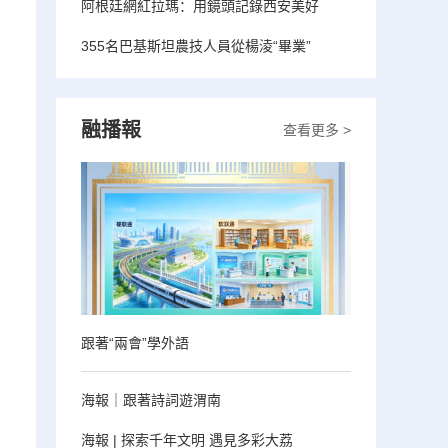
阿根廷網紅拉瑪：用鏡頭記錄西安美好
355名巴基斯坦農技人員從楊淩“畢業”
融播報
查看更多 >
跟著“兩會”學外語
海報｜跟著詩詞遊渭南
海報 | 探索千年文明 遇見多彩大荔