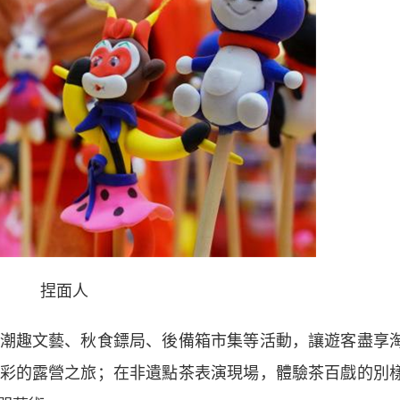
捏面人
趣文藝、秋食鏢局、後備箱市集等活動，讓遊客盡享
彩的露營之旅；在非遺點茶表演現場，體驗茶百戲的別