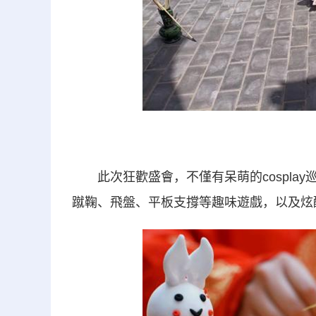
此次狂歡盛會，不僅有呆萌的cospla
蹴鞠、飛盤、平板支撐等趣味遊戲，以及炫