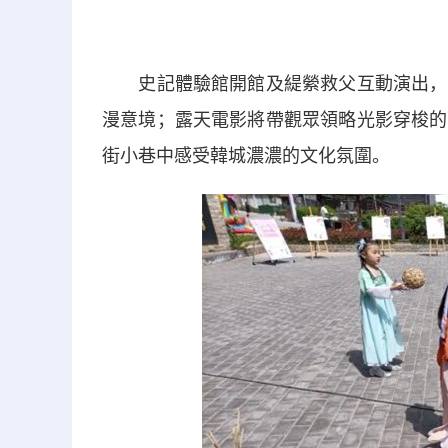
史記體驗館開館及緹縈救父互動演出，將
漫意境；露天電影將帶觀眾領略光影穿梭的
街小巷中感受韓城濃濃的文化氛圍。