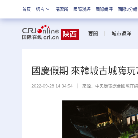
首頁
語言
講習所
國際漫評
國際銳評
國際3分鐘
要聞
城市遠洋
國慶假期 來韓城古城嗨玩
2022-09-28 14:34:54
來源：中央廣電總台國際在