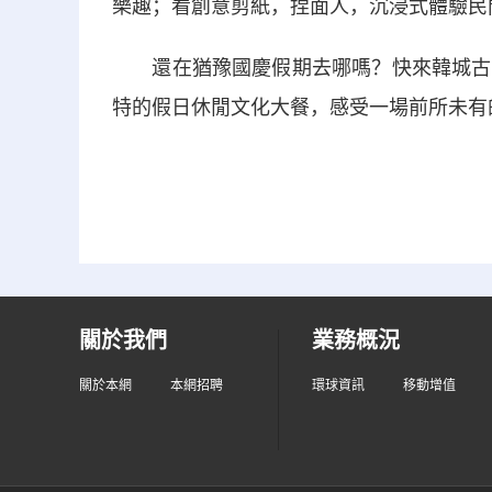
樂趣；看創意剪紙，捏面人，沉浸式體驗民
還在猶豫國慶假期去哪嗎？快來韓城古城
特的假日休閒文化大餐，感受一場前所未有
關於我們
業務概況
關於本網
本網招聘
環球資訊
移動增值