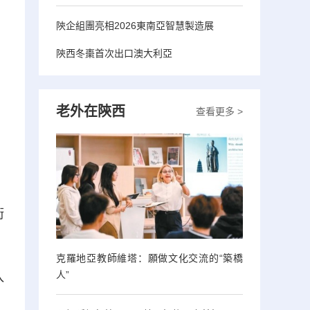
陝企組團亮相2026東南亞智慧製造展
陝西冬棗首次出口澳大利亞
老外在陝西
查看更多 >
街
克羅地亞教師維塔：願做文化交流的“築橋
人”
入