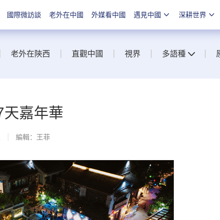
國際微訪談
老外在中國
外媒看中國
遇見中國
深耕世界
老外在陝西
直觀中國
視界
多語種
7天嘉年華
線
編輯：王菲