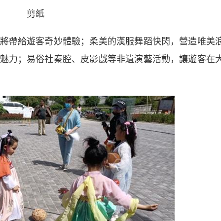
剪紙
帶給遊客奇妙體驗；柔美的漢服舞蹈快閃，營造唯美
魅力；易俗社秦腔、皮影戲等非遺演藝活動，讓遊客在