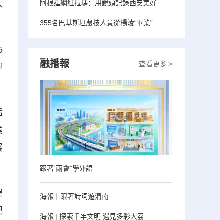
阿根廷網紅拉瑪：用鏡頭記錄西安美好
入
355名巴基斯坦農技人員從楊淩“畢業”
5
融播報
查看更多 >
學
活
業
展
跟著“兩會”學外語
提
海報｜跟著詩詞遊渭南
記
海報 | 探索千年文明 遇見多彩大荔