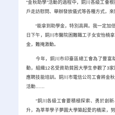
“金秋助學”活動的過程中，銅川各級工會
戶走訪慰問、舉辦發放儀式等各種方式，來
“能拿到助學金，特別高興。我一定加倍努
日下午，銅川市醫院困難職工子女安怡楠拿
金，難掩激動。
今年，銅川市印臺區總工會為了豐富助學
動，組織12名受資助貧困大學生參觀了3
應聘技能培訓。銅川市電信公司工會將金秋
活動……
“銅川各級工會要積極探索、勇於創新、
升，為莘莘學子夢圓大學築起愛的橋梁，努