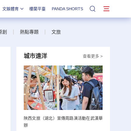
文娛體育
樓蘭平臺
PANDA SHORTS
站內搜索
原創
熱點專題
文旅
城市遠洋
查看更多 >
陝西文旅（湖北）宣傳周路演活動在武漢舉
辦