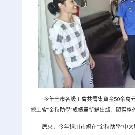
“今年全市各級工會共籌集資金50余萬元
總工會“金秋助學”成績單新鮮出爐，顯得格
原來，今年銅川市總在“金秋助學”中大