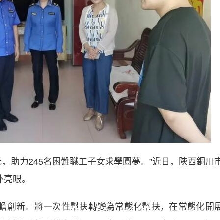
，助力245名困難職工子女求學圓夢。”近日，陝西銅川
外亮眼。
膽創新。將一次性幫扶轉變為常態化幫扶，在常態化開