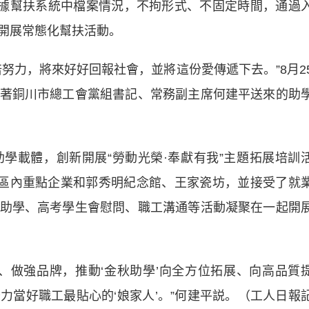
根據幫扶系統中檔案情況，不拘形式、不固定時間，通過
開展常態化幫扶活動。
力，將來好好回報社會，並將這份愛傳遞下去。”8月2
著銅川市總工會黨組書記、常務副主席何建平送來的助
載體，創新開展“勞動光榮·奉獻有我”主題拓展培訓
家區內重點企業和郭秀明紀念館、王家瓷坊，並接受了就
助學、高考學生會慰問、職工溝通等活動凝聚在一起開
做強品牌，推動‘金秋助學’向全方位拓展、向高品質
力當好職工最貼心的‘娘家人’。”何建平説。（工人日報