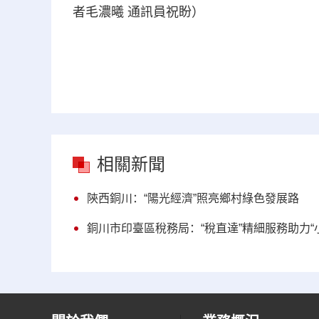
者毛濃曦 通訊員祝盼）
相關新聞
陝西銅川：“陽光經濟”照亮鄉村綠色發展路
銅川市印臺區稅務局：“稅直達”精細服務助力“