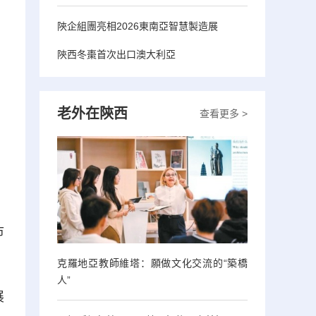
陝企組團亮相2026東南亞智慧製造展
陝西冬棗首次出口澳大利亞
老外在陝西
查看更多 >
市
克羅地亞教師維塔：願做文化交流的“築橋
人”
展