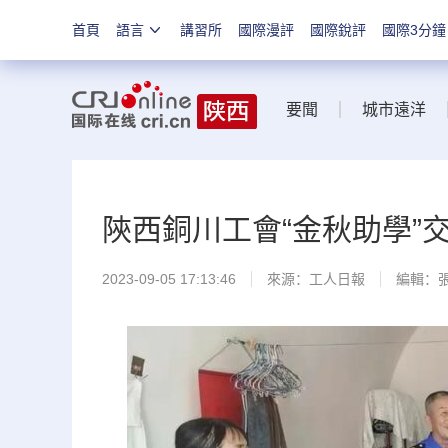
首頁
語言
講習所
國際漫評
國際銳評
國際3分鐘
要聞
城市遠洋
陝西銅川工會“金秋助學”
2023-09-05 17:13:46
來源：
工人日報
編輯：