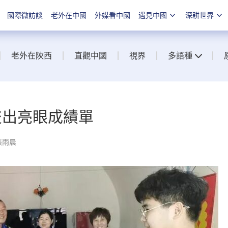
國際微訪談
老外在中國
外媒看中國
遇見中國
深耕世界
老外在陝西
直觀中國
視界
多語種
交出亮眼成績單
張雨晨