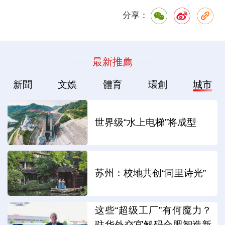
分享：
最新推薦
新聞
文娛
體育
環創
城市
世界级“水上电梯”将成型
苏州：校地共创“同里诗光”
这些“超级工厂”有何魔力？
驻华外交官解码合肥智造新