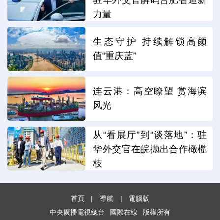
力量
生态守护 持续解锁高颜
值“重庆蓝”
连云港：高空瞭望 赏海滨
风光
从“看展厅”到“谈落地”：驻
华外交官在皖抛出合作橄榄
枝
首頁
|
導航
|
電腦版
中央廣播電視總台
國際在線
版權所有