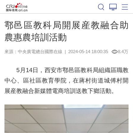
鄠邑區教科局開展産教融合助
農惠農培訓活動
來源：中央廣電總台國際在線
|
2024-05-14 18:00:35
8.4万
5月14日，西安市鄠邑區教科局組織區職教
中心、區社區教育學院，在蔣村街道城傅村開
展産教融合新媒體電商培訓送教下鄉活動。