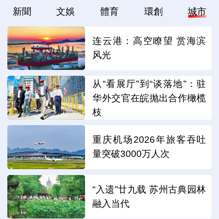
新聞
文娛
體育
環創
城市
连云港：高空瞭望 赏海滨
风光
从“看展厅”到“谈落地”：驻
华外交官在皖抛出合作橄榄
枝
重庆机场2026年旅客吞吐
量突破3000万人次
“入遗”廿九载 苏州古典园林
融入当代