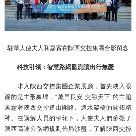
駐華大使夫人和嘉賓在陝西交控集團合影留念
科技引領：智慧路網監測讓出行無憂
步入陝西交控集團企業展廳，首先映入眼
簾的是主形象墻，“萬里長安 交融天下”的主題
寓意著陝西交控逢山開路、遇水架橋的開拓精
神。在講解人員的帶領下，大使夫人們參觀了
陝西高速公路網規劃佈局沙盤，了解陝西交控