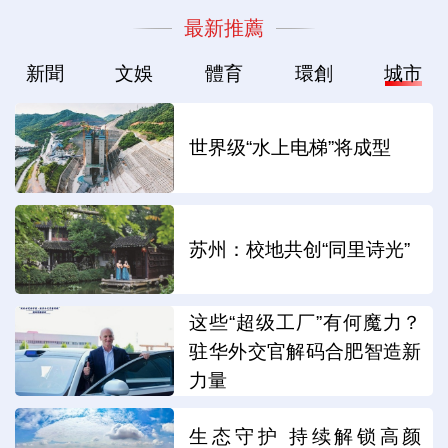
最新推薦
新聞
文娛
體育
環創
城市
世界级“水上电梯”将成型
苏州：校地共创“同里诗光”
这些“超级工厂”有何魔力？
驻华外交官解码合肥智造新
力量
生态守护 持续解锁高颜