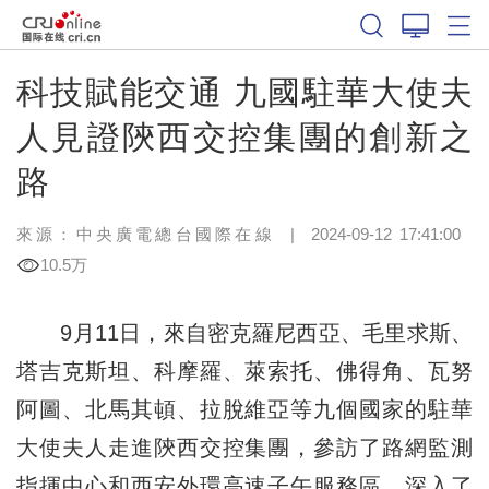
科技賦能交通 九國駐華大使夫
人見證陝西交控集團的創新之
路
來源：中央廣電總台國際在線
|
2024-09-12 17:41:00
10.5万
9月11日，來自密克羅尼西亞、毛里求斯、
塔吉克斯坦、科摩羅、萊索托、佛得角、瓦努
阿圖、北馬其頓、拉脫維亞等九個國家的駐華
大使夫人走進陝西交控集團，參訪了路網監測
指揮中心和西安外環高速子午服務區，深入了