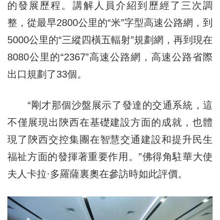
的發展歷程。講解人員介紹到歷經了三次調
整，從最早2800公里的“米”字型高速公路網，到
5000公里的“三縱四橫五輻射”規劃網，再到現在
8080公里的“2367”高速公路網，高速公路省際
出口規劃了33個。
“剛才那個沙盤展示了發達的交通系統，這
不僅展現出陝西在基礎建設方面的成就，也體
現了陝西交控集團在智慧交通建設和提升民生
福祉方面的發揮著重要作用。”佛得角駐華大使
夫人卡拉·多羅薩裏奧在參訪時如此評價。