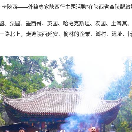
打卡陝西——外籍專家陝西行主題活動”在陝西省黃陵縣啟
、法國、墨西哥、英國、哈薩克斯坦、泰國、土耳其、巴
一路北上，走進陝西延安、榆林的企業、鄉村、遺址、