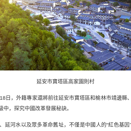
延安市寶塔區高家園則村
18日，外籍專家還將前往延安市寶塔區和榆林市靖邊縣
級中，探究中國改革發展秘訣。
延河水以及眾多革命舊址，不僅是中國人的“紅色基因”