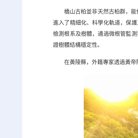
橋山古柏並非天然古柏群，能保存
進入了精細化、科學化軌道，保護
檢測根系及樹體，通過微根管監測
證樹體結構穩定性。
在黃陵縣，外籍專家透過黃帝陵