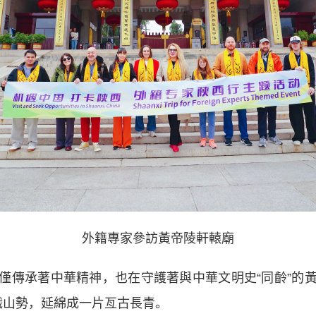
外籍專家參訪黃帝陵軒轅廟
傳承著中華精神，也在守護著與中華文明史“同齡”的黃
峨山勢，延綿成一片亙古長青。