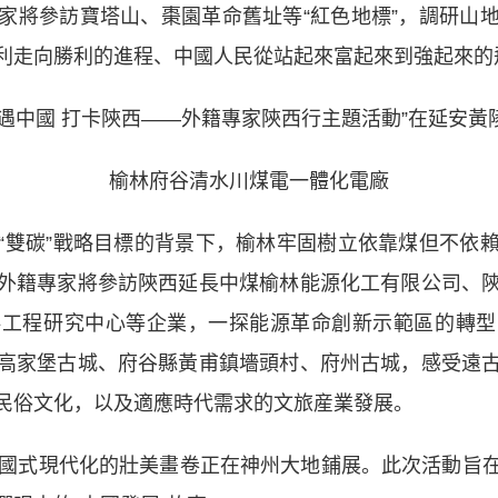
家將參訪寶塔山、棗園革命舊址等“紅色地標”，調研山
利走向勝利的進程、中國人民從站起來富起來到強起來的
榆林府谷清水川煤電一體化電廠
雙碳”戰略目標的背景下，榆林牢固樹立依靠煤但不依賴
外籍專家將參訪陝西延長中煤榆林能源化工有限公司、
料工程研究中心等企業，一探能源革命創新示範區的轉型
高家堡古城、府谷縣黃甫鎮墻頭村、府州古城，感受遠
民俗文化，以及適應時代需求的文旅産業發展。
國式現代化的壯美畫卷正在神州大地鋪展。此次活動旨在