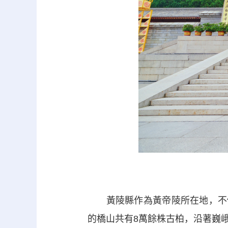
黃陵縣作為黃帝陵所在地，不僅
的橋山共有8萬餘株古柏，沿著巍