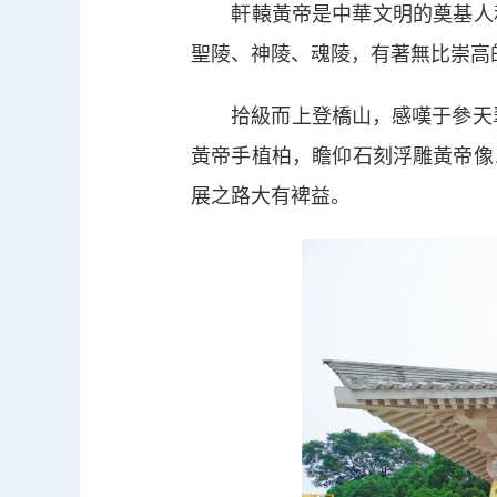
軒轅黃帝是中華文明的奠基人和
聖陵、神陵、魂陵，有著無比崇高
拾級而上登橋山，感嘆于參天翠綠
黃帝手植柏，瞻仰石刻浮雕黃帝像
展之路大有裨益。