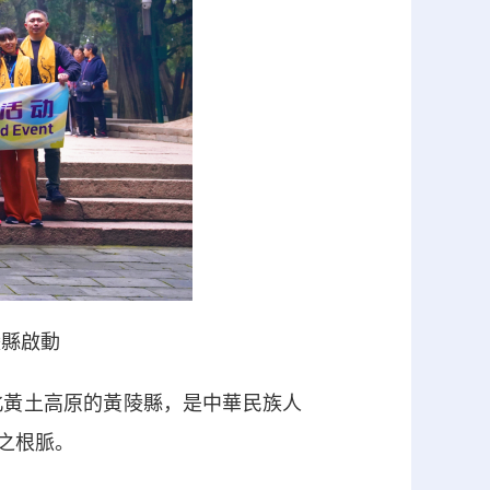
陵縣啟動
黃土高原的黃陵縣，是中華民族人
之根脈。