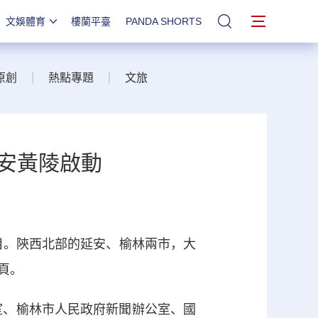
文娛體育
樓蘭平臺
PANDA SHORTS
站內搜索
原創
熱點專題
文旅
延安黃陵啟動
。陝西北部的延安、榆林兩市，大
頁。
室、榆林市人民政府新聞辦公室、國