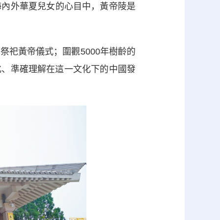
內外華夏兒女的心目中，黃帝陵是
祀黃帝儀式；圍觀5000年樹齡的
化、準確理解在這一文化下的中國發