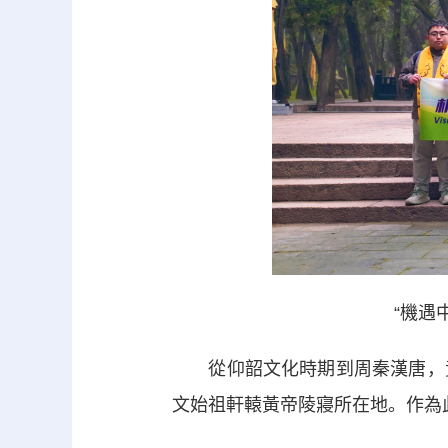
“機遇
從仰韶文化時期到周秦漢唐，黃
文始祖軒轅黃帝陵寢所在地。作為