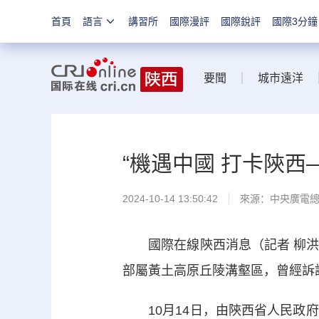
首頁
語言
講習所
國際漫評
國際銳評
國際3分鐘
要聞
城市遠洋
“機遇中國 打卡陝
2024-10-14 13:50:42
來源：中央廣電
國際在線陝西消息（記者 柳洪
部屬黃土高原丘陵溝壑區，曾經訴
10月14日，由陝西省人民政府