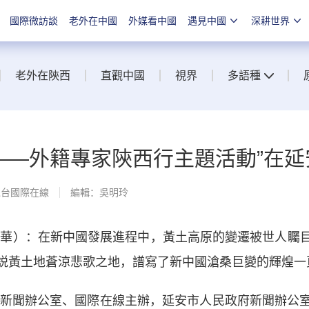
國際微訪談
老外在中國
外媒看中國
遇見中國
深耕世界
老外在陝西
直觀中國
視界
多語種
西——外籍專家陝西行主題活動”在
總台國際在線
編輯：吳明玲
華）：在新中國發展進程中，黃土高原的變遷被世人矚目
説黃土地蒼涼悲歌之地，譜寫了新中國滄桑巨變的輝煌一
新聞辦公室、國際在線主辦，延安市人民政府新聞辦公