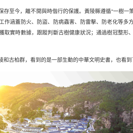
至今，離不開與時偕行的保護。黃陵縣遵循“一樹一策”
工作涵蓋防火、防盜、防病蟲害、防雷擊、防老化等多
獲取實時數據，跟蹤判斷古樹健康狀況；通過樹冠整形
和古柏群，看到的是一部生動的中華文明史書，也看到