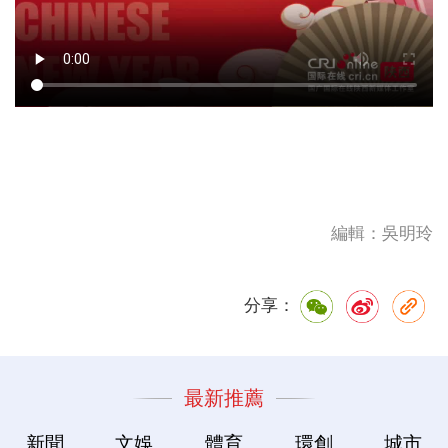
編輯：吳明玲
分享：
最新推薦
新聞
文娛
體育
環創
城市