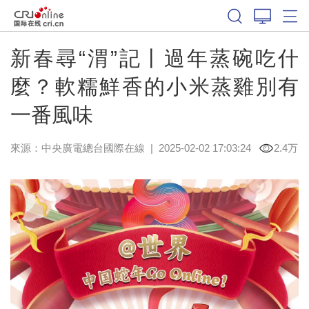
新春尋“渭”記丨過年蒸碗吃什
麼？軟糯鮮香的小米蒸雞別有
一番風味
來源：中央廣電總台國際在線
|
2025-02-02 17:03:24
2.4万