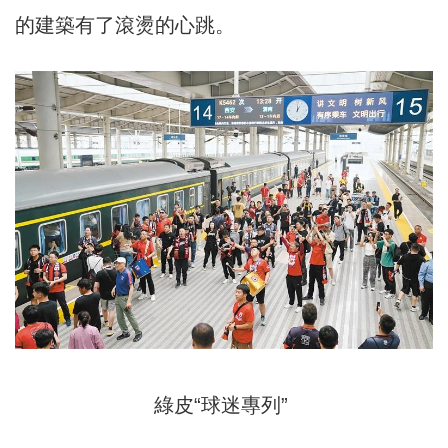
的建築有了滾燙的心跳。
綠皮“球迷專列”