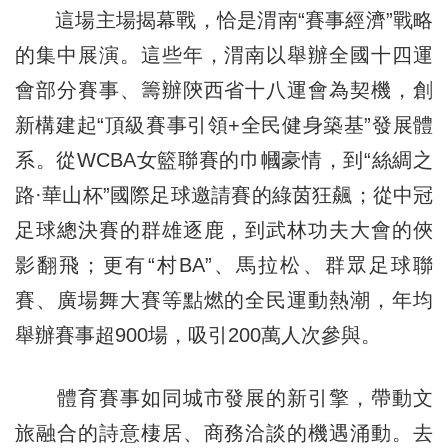
這場主場揭幕戰，恰是渭南“賽事經濟”戰略
的集中展演。這些年，渭南以舉辦全國十四運
會部分賽事、籌辦陝西省十八運會為契機，創
新構建起“頂級賽事引領+全民健身築基”發展體
系。從WCBA女籃聯賽的巾幗豪情，到“絲綢之
路·華山杯”國際足球邀請賽的綠茵狂飆；從中冠
足球總決賽的群雄逐鹿，到武林功夫大會的俠
影翻飛；更有“村BA”、馬拉松、群眾足球聯
賽、廣場舞大賽等點燃的全民運動熱潮，年均
舉辦賽事超900場，吸引200萬人次參與。
體育賽事如同城市發展的新引擎，帶動文
旅融合的詩意棲居、商務洽談的機遇涌動。去