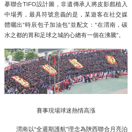
摹聯合TIFO設計圖，非遺傳承人將皮影戲植入
中場秀，最具符號意義的是，某遊客在社交媒
體曬出“時辰包子加油包”並配文：“在渭南，碳
水之都的胃和足球之城的心總有一個在沸騰”。
賽事現場球迷熱情高漲
渭南以“全週期護航”理念為陝西聯合月亮泊