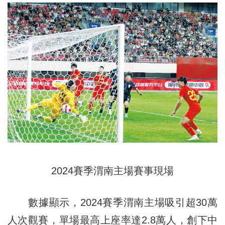
2024賽季渭南主場賽事現場
數據顯示，2024賽季渭南主場吸引超30萬
人次觀賽，單場最高上座率達2.8萬人，創下中