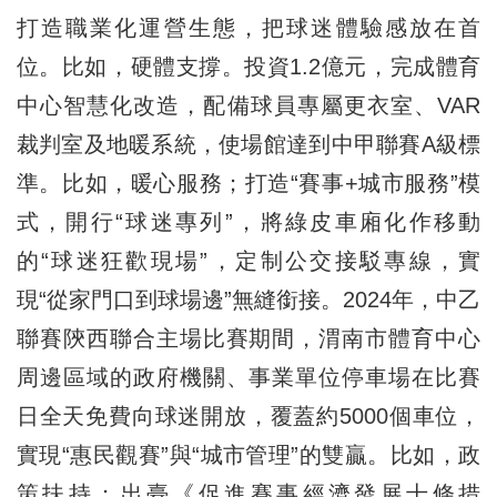
打造職業化運營生態，把球迷體驗感放在首
位。比如，硬體支撐。投資1.2億元，完成體育
中心智慧化改造，配備球員專屬更衣室、VAR
裁判室及地暖系統，使場館達到中甲聯賽A級標
準。比如，暖心服務；打造“賽事+城市服務”模
式，開行“球迷專列”，將綠皮車廂化作移動
的“球迷狂歡現場”，定制公交接駁專線，實
現“從家門口到球場邊”無縫銜接。2024年，中乙
聯賽陝西聯合主場比賽期間，渭南市體育中心
周邊區域的政府機關、事業單位停車場在比賽
日全天免費向球迷開放，覆蓋約5000個車位，
實現“惠民觀賽”與“城市管理”的雙贏。比如，政
策扶持；出臺《促進賽事經濟發展十條措