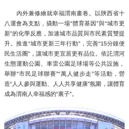
內外兼修繪就幸福渭南畫卷。以陝西省十
八運會為支點，撬動一場“體育基因”與“城市更
新”的化學反應，加速城市品質與市民素質雙提
升。推進“城市更新三年行動”，完善“15分鐘便
民生活圈”，讓城市更宜居更有品位。依託渭河
生態運動公園、車雷公園足球場等公共設施，
舉辦“市民足球聯賽”“萬人健步走”等活動，營
造“人人參與運動、人人共享健康”氛圍，讓體育
成為渭南人幸福感的“裏子”。