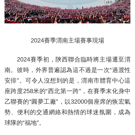
2024賽季渭南主場賽事現場
2024賽季初，陝西聯合臨時將主場遷至渭
南。彼時，外界普遍認為這不過是一次“過渡性
安排”。可令人沒想到的是，渭南市體育中心這
座跨度258米的“西北第一跨”，在賽季末化身中
乙聯賽的“圓夢工廠”，以32000個座席的恢宏氣
勢、便利的交通網絡和熱情的球迷氛圍，成為
球隊的“福地”。