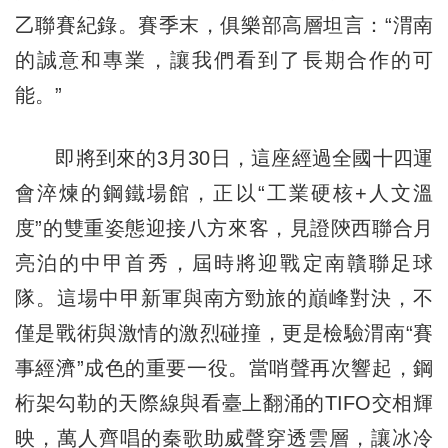
乙聯賽紀錄。賽季末，俱樂部高層坦言：“渭南
的誠意和專業，讓我們看到了長期合作的可
能。”
即將到來的3月30日，這座經過全國十四運
會淬煉的鋼鐵場館，正以“工業硬核+人文溫
度”的雙重姿態迎接八方來客，見證陝西聯合月
亮泊的中甲首秀，屆時將迎戰定南贛聯足球
隊。這場中甲新軍與南方勁旅的巔峰對決，不
僅是戰術與激情的激烈碰撞，更是檢驗渭南“賽
事經濟”成色的重要一役。當哨聲再次響起，鋼
桁架勾勒的天際線與看臺上翻涌的TIFO交相輝
映，萬人齊唱的秦歌助威聲穿透雲層，讓冰冷