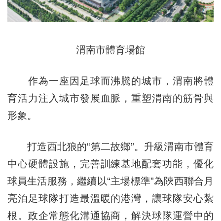
渭南市體育場館
作為一座因足球而沸騰的城市，渭南將體
育活力注入城市發展血脈，重塑渭南的筋骨與
形象。
打造西北狼的“第二故鄉”。升級渭南市體育
中心硬體設施，完善訓練基地配套功能，優化
球員生活服務，繼續以“主場標準”為陝西聯合月
亮泊足球隊打造最溫暖的港灣，讓球隊安心紮
根。政企常態化溝通協商，解決球隊運營中的