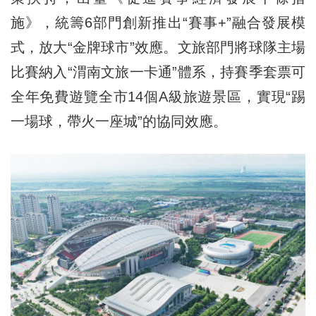
施》，統籌6部門創新推出“賽事+”融合發展模
式，放大“金牌球市”效應。文旅部門將球隊主場
比賽納入“渭南文旅一卡通”體系，持賽季套票可
全年免費遊覽全市14個A級旅遊景區，實現“踢
一場球，帶火一座城”的協同效應。