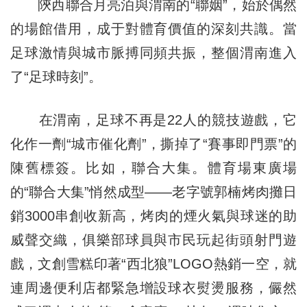
陝西聯合月亮泊與渭南的“聯姻”，始於偶然
的場館借用，成于對體育價值的深刻共識。當
足球激情與城市脈搏同頻共振，整個渭南進入
了“足球時刻”。
在渭南，足球不再是22人的競技遊戲，它
化作一劑“城市催化劑”，撕掉了“賽事即門票”的
陳舊標簽。比如，聯合大集。體育場東廣場
的“聯合大集”悄然成型——老字號郭楠烤肉攤日
銷3000串創收新高，烤肉的煙火氣與球迷的助
威聲交織，俱樂部球員與市民玩起街頭射門遊
戲，文創雪糕印著“西北狼”LOGO熱銷一空，就
連周邊便利店都緊急增設球衣熨燙服務，儼然