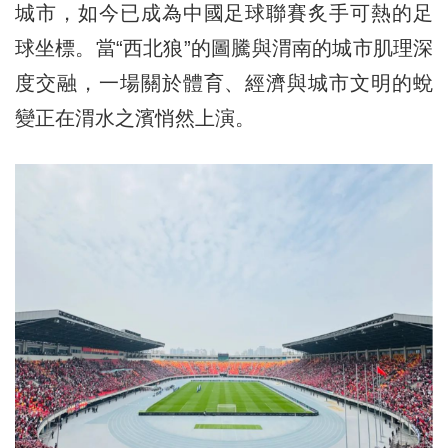
城市，如今已成為中國足球聯賽炙手可熱的足
球坐標。當“西北狼”的圖騰與渭南的城市肌理深
度交融，一場關於體育、經濟與城市文明的蛻
變正在渭水之濱悄然上演。