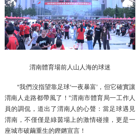
渭南體育場前人山人海的球迷
“我們沒指望靠足球‘一夜暴富’，但它確實讓
渭南人走路都帶風了！”渭南市體育局一工作人
員的調侃，道出了渭南人的心聲：當足球遇見
渭南，不僅僅是綠茵場上的激情碰撞，更是一
座城市破繭重生的鏗鏘宣言！