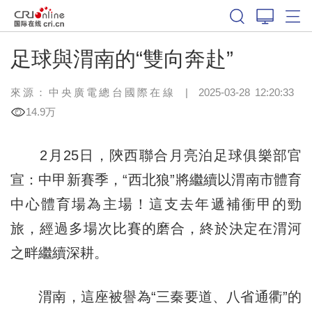
足球與渭南的“雙向奔赴”
來源：中央廣電總台國際在線
|
2025-03-28 12:20:33
14.9万
2月25日，陝西聯合月亮泊足球俱樂部官
宣：中甲新賽季，“西北狼”將繼續以渭南市體育
中心體育場為主場！這支去年遞補衝甲的勁
旅，經過多場次比賽的磨合，終於決定在渭河
之畔繼續深耕。
渭南，這座被譽為“三秦要道、八省通衢”的