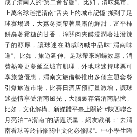
成了渭南人的“第二會客廳”。比如，渭味集市。
上萬名球迷把渭南“舌尖上的城市記憶”搬到了足
球賽場邊，大荔冬棗帶著晨露的鮮甜，富平柿
餅裹著霜糖的甘香，潼關肉夾饃浸潤著油潑辣
子的醇厚，讓球迷在助威吶喊中品味“渭南味
道”。比如，旅遊延伸。足球帶來蝴蝶效應，消
費熱潮更蔓延至城市肌理，外地球迷持球票可
享旅遊優惠，渭南文旅借勢推出多個主題套餐
引爆旅遊市場，比賽日酒店預訂量激增，讓球
迷盡情享受渭南風光，大腦裏存滿渭南記憶。
比如，文化解構。新媒體平臺上關於“#陝西聯合
月亮泊”“#渭南”的話題流量，網友戲稱：“去渭
南看球等於補修關中文化必修課”。中小學生臨