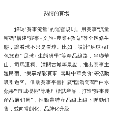
熱情的賽場
解碼“賽事流量”的運營規則。用賽事“流量
密碼”構建“賽事+文旅+農業+教育”等全鏈條生
態，讓看球不只是看球。比如，設計“足球+紅
色旅遊”“足球+生態研學”等精品線路，串聯華
山、司馬遷祠、潼關古城等景點，推出賽事主
題民宿、“樂享精彩賽事 尋味中華美食”等活動
吸引遊客。借助賽事平臺推廣“臨渭葡萄”“白水
蘋果”“澄城櫻桃”等地理標誌産品，打造“賽事農
産品展銷周”，推動農特産品線上線下聯動銷
售，並向常態化、品牌化升級。