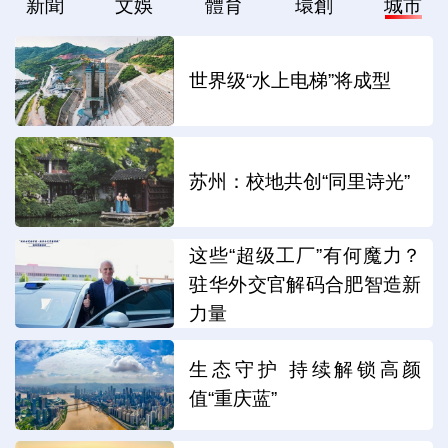
新聞
文娛
體育
環創
城市
世界级“水上电梯”将成型
苏州：校地共创“同里诗光”
这些“超级工厂”有何魔力？
驻华外交官解码合肥智造新
力量
生态守护 持续解锁高颜
值“重庆蓝”