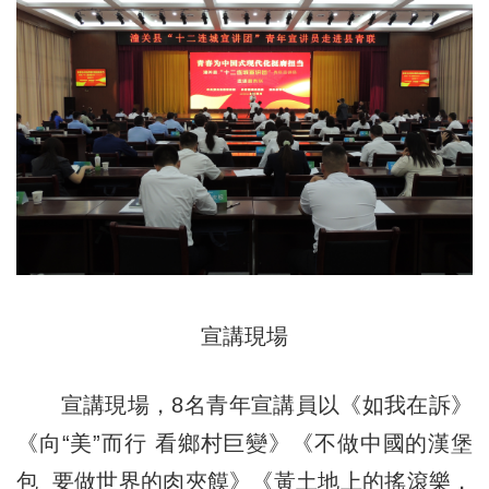
宣講現場
宣講現場，8名青年宣講員以《如我在訴》
《向“美”而行 看鄉村巨變》《不做中國的漢堡
包 要做世界的肉夾饃》《黃土地上的搖滾樂，