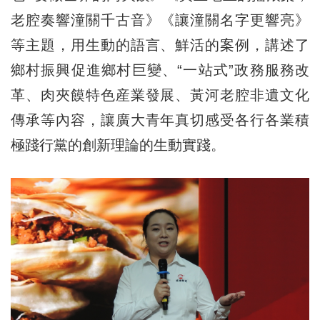
老腔奏響潼關千古音》《讓潼關名字更響亮》
等主題，用生動的語言、鮮活的案例，講述了
鄉村振興促進鄉村巨變、“一站式”政務服務改
革、肉夾饃特色産業發展、黃河老腔非遺文化
傳承等內容，讓廣大青年真切感受各行各業積
極踐行黨的創新理論的生動實踐。