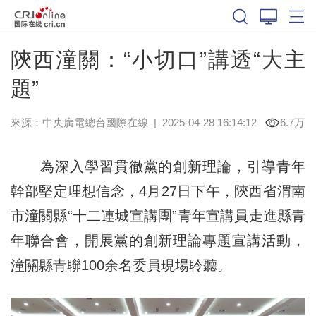
陝西潼關：“小切口”講透“大主
題”
來源：中央廣電總台國際在線
|
2025-04-28 16:14:12
6.7万
為深入學習貫徹黨的創新理論，引導青年
幹部堅定理想信念，4月27日下午，陝西省渭南
市潼關縣“十二連城宣講團”青年宣講員走進縣青
年聯合會，開展黨的創新理論專題宣講活動，
潼關縣青聯100余名委員現場聆聽。