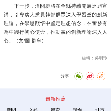
下一步，潼關縣將在全縣持續開展巡迴宣
講，引導廣大黨員幹部群眾深入學習黨的創新
理論，在學思踐悟中堅定理想信念，在奮發有
為中踐行初心使命，推動黨的創新理論深入人
心。（文/圖 劉寧）
編輯：吳明玲
分享：
最新推薦
新聞
文娛
體育
環創
城市