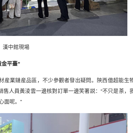
漢中館現場
金平臺”
材産業鏈産品區，不少參觀者發出疑問。陝西億超能生
的銷售人員黃淩雲一邊核對訂單一邊笑著説：“不只是茶，
心面呢。”