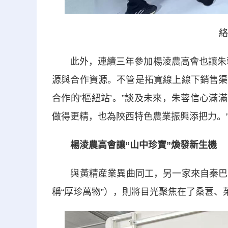
絡
此外，連續三年參加楊淩農高會也讓朱蓉
源與合作資源。不管是拓寬線上線下銷售渠
合作的‘樞紐站’。”談及未來，朱蓉信心滿
做得更精，也為陝西特色農業振興添把力。
楊淩農高會讓“山中珍寶”煥發新生機
與黃精産業異曲同工，另一家來自秦巴山
稱“厚珍萬物”），則將目光聚焦在了桑葚、