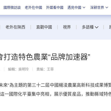
國際微訪談
老外在中國
外媒看中國
遇見中國
深耕世界
老外在陝西
直觀中國
視界
多語種
打造特色農業“品牌加速器”
線
編輯：吳明玲
責編：王菲
新未來”為主題的第三十二屆中國楊淩農業高新科技成果博
這一國際化平臺集中亮相，展示優質産品，推動縣域特