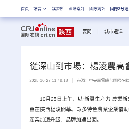
首頁
語言
講習所
國際漫評
國際銳評
國際3分鐘
要聞
城市遠洋
從深山到市場：楊淩農高會
2025-10-27 11:49:18
來源：中央廣電總台國際在
10月25日上午，以“新質生産力 農業
會在陝西楊淩開幕。眾多特色農業企業借助
産業加速升級、品牌加速出圈。