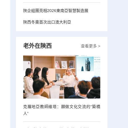
陝企組團亮相2026東南亞智慧製造展
陝西冬棗首次出口澳大利亞
老外在陝西
查看更多 >
克羅地亞教師維塔：願做文化交流的“築橋
人”