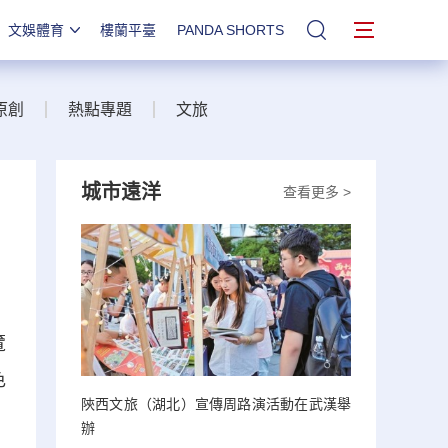
文娛體育
樓蘭平臺
PANDA SHORTS
站內搜索
原創
熱點專題
文旅
城市遠洋
查看更多 >
覽
色
陝西文旅（湖北）宣傳周路演活動在武漢舉
辦