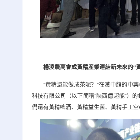
楊淩農高會成黃精産業連結新未來的“黃
“黃精還能做成茶呢？”在漢中館的中藥
科技有限公司（以下簡稱“陝西億超能”）
們還有黃精啤酒、黃精益生菌、黃精手工空