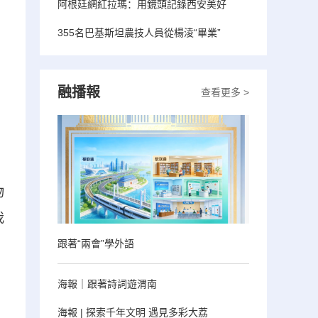
阿根廷網紅拉瑪：用鏡頭記錄西安美好
355名巴基斯坦農技人員從楊淩“畢業”
融播報
查看更多 >
物
我
跟著“兩會”學外語
海報｜跟著詩詞遊渭南
海報 | 探索千年文明 遇見多彩大荔