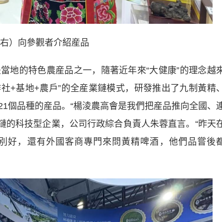
右）向參觀者介紹産品
地的特色農産品之一，隨著近年來“大健康”的理念越
作社+基地+農戶”的全産業鏈模式，研發推出了九制黃精
21個品種的産品。“楊淩農高會是我們把産品推向全國、
業鏈的科技型企業，公司行政綜合負責人朱蓉直言。“昨天
別好，還有外國客商專門來問黃精啤酒，他們品嘗後