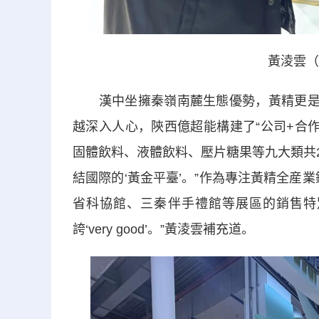
黃淩雲（
漢中坐擁秦嶺南麓生態優勢，黃精更是當
越深入人心，陝西億超能構建了“公司+合
固體飲料、液體飲料、壓片糖果等九大類共
結國際的‘黃金平臺’。”作為專注黃精全産
省科協館、三秦伴手禮館等展區的銷售特
誇‘very good’。”黃淩雲補充道。