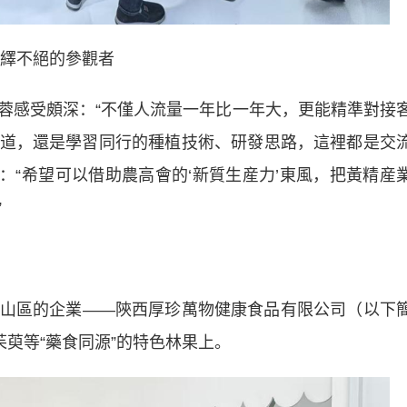
繹不絕的參觀者
感受頗深：“不僅人流量一年比一年大，更能精準對接
道，還是學習同行的種植技術、研發思路，這裡都是交
滿：“希望可以借助農高會的‘新質生産力’東風，把黃精産
”
區的企業——陝西厚珍萬物健康食品有限公司（以下
茱萸等“藥食同源”的特色林果上。