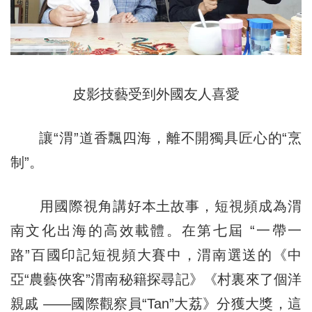
皮影技藝受到外國友人喜愛
讓“渭”道香飄四海，離不開獨具匠心的“烹
制”。
用國際視角講好本土故事，短視頻成為渭
南文化出海的高效載體。在第七屆 “一帶一
路”百國印記短視頻大賽中，渭南選送的《中
亞“農藝俠客”渭南秘籍探尋記》《村裏來了個洋
親戚 ——國際觀察員“Tan”大荔》分獲大獎，這