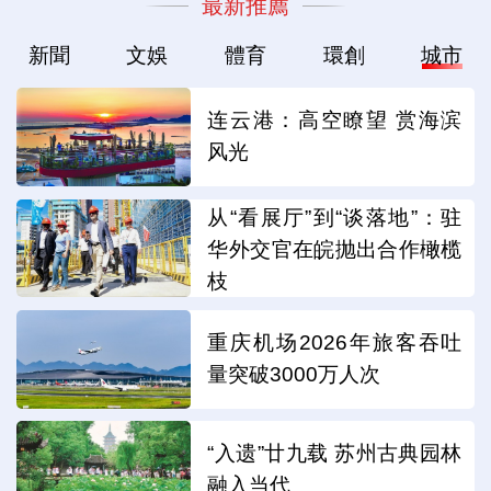
最新推薦
新聞
文娛
體育
環創
城市
连云港：高空瞭望 赏海滨
风光
从“看展厅”到“谈落地”：驻
华外交官在皖抛出合作橄榄
枝
重庆机场2026年旅客吞吐
量突破3000万人次
“入遗”廿九载 苏州古典园林
融入当代