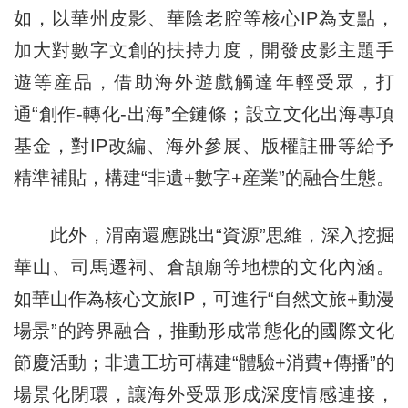
如，以華州皮影、華陰老腔等核心IP為支點，
加大對數字文創的扶持力度，開發皮影主題手
遊等産品，借助海外遊戲觸達年輕受眾，打
通“創作-轉化-出海”全鏈條；設立文化出海專項
基金，對IP改編、海外參展、版權註冊等給予
精準補貼，構建“非遺+數字+産業”的融合生態。
此外，渭南還應跳出“資源”思維，深入挖掘
華山、司馬遷祠、倉頡廟等地標的文化內涵。
如華山作為核心文旅IP，可進行“自然文旅+動漫
場景”的跨界融合，推動形成常態化的國際文化
節慶活動；非遺工坊可構建“體驗+消費+傳播”的
場景化閉環，讓海外受眾形成深度情感連接，