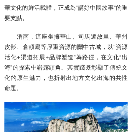
華文化的鮮活載體，正成為“講好中國故事”的重
要支點。
渭南，這座坐擁華山、司馬遷故里、華州
皮影、倉頡廟等厚重資源的關中古城，以“資源
活化+渠道拓展+品牌塑造”為路徑，在文化“出
海”的探索中嶄露頭角。其實踐既彰顯了傳統文
化的原生魅力，也折射出地方文化出海的共性
命題。