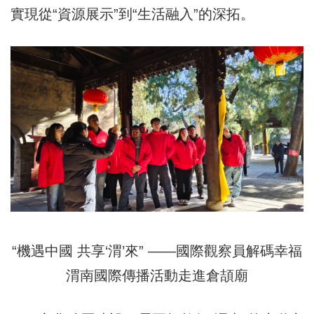
實現從“資源展示”到“生活融入”的深拓。
“機遇中國 共享‘渭’來” ——國際觀察員解碼幸福
渭南國際傳播活動走進倉頡廟