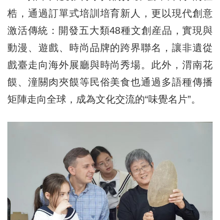
梏，通過訂單式培訓培育新人，更以現代創意
激活傳統：開發五大類48種文創産品，實現與
動漫、遊戲、時尚品牌的跨界聯名，讓非遺從
戲臺走向海外展廳與時尚秀場。此外，渭南花
饃、潼關肉夾饃等民俗美食也通過多語種傳播
矩陣走向全球，成為文化交流的“味覺名片”。