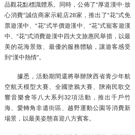
品觀花點標識體系。同時，公佈了“厚道漢中·放
心消費”誠信商家示範店28家，推出了“花”式免
票遊漢中、“花”式半價遊漢中、“花”式寵客遊漢
中、“花”式消費遊漢中四大文旅惠民舉措，以最
美的花海景致、最優的服務體驗，讓遊客感受
到“漢中熱情”。
據悉，活動期間還將舉辦陝西省青少年航
空航天模型大賽、全國塗鴉大賽、陝南民歌交
響音樂會等八大系列32項活動，推出千戶竹
海、愛轉角非遺街區、越野運動公園等消費新
場景，以最美姿態喜迎八方賓客。