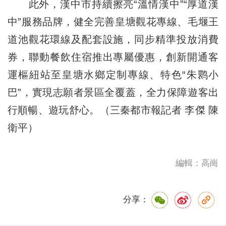
此外，漢中市持續擦亮“溫情漢中”“厚道漢
中”服務品牌，健全完善皇塘觀花專線、毛堰王
道池觀花環線及配套設施，同步精準投放消費
券，聯動餐飲住宿推出專屬優惠，創新開通客
運樞紐站至皇塘水鄉定制專線、特色“朱鹮小
巴”，實現志願者景區全覆蓋，全力保障遊客出
行順暢、遊玩舒心。（三秦都市報記者 李傑 陳
衛平）
編輯：高崗
分享：