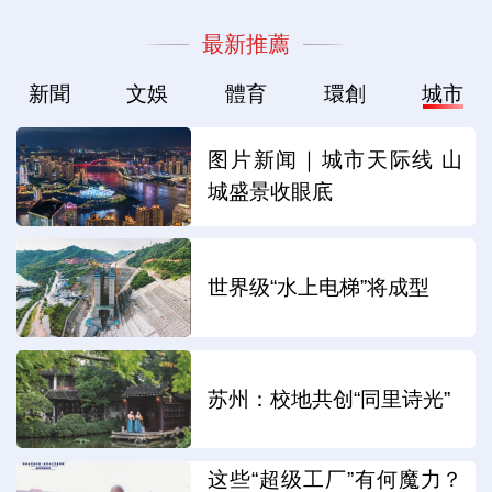
最新推薦
新聞
文娛
體育
環創
城市
图片新闻｜城市天际线 山
城盛景收眼底
世界级“水上电梯”将成型
苏州：校地共创“同里诗光”
这些“超级工厂”有何魔力？