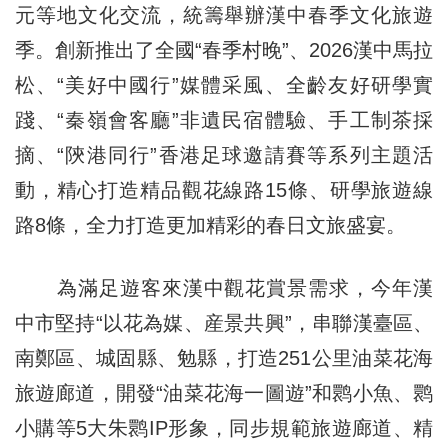
元等地文化交流，統籌舉辦漢中春季文化旅遊
季。創新推出了全國“春季村晚”、2026漢中馬拉
松、“美好中國行”媒體采風、全齡友好研學實
踐、“秦嶺會客廳”非遺民宿體驗、手工制茶採
摘、“陝港同行”香港足球邀請賽等系列主題活
動，精心打造精品觀花線路15條、研學旅遊線
路8條，全力打造更加精彩的春日文旅盛宴。
為滿足遊客來漢中觀花賞景需求，今年漢
中市堅持“以花為媒、産景共興”，串聯漢臺區、
南鄭區、城固縣、勉縣，打造251公里油菜花海
旅遊廊道，開發“油菜花海一圖遊”和鹮小魚、鹮
小購等5大朱鹮IP形象，同步規範旅遊廊道、精