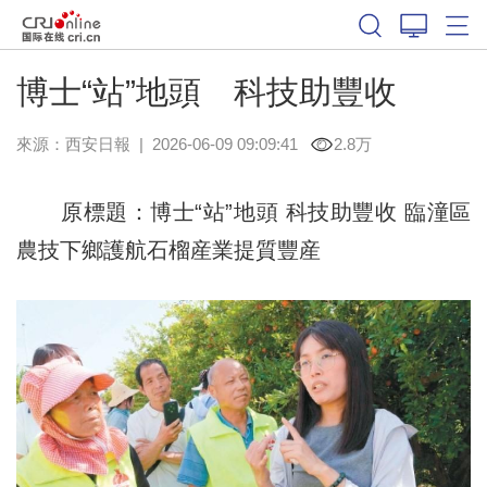
博士“站”地頭 科技助豐收
來源：
西安日報
|
2026-06-09 09:09:41
2.8万
原標題：博士“站”地頭 科技助豐收 臨潼區
農技下鄉護航石榴産業提質豐産