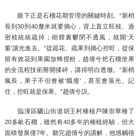
眼下正是石榴花期管理的關鍵時刻。“新梢
長到30到40釐米就要摘心，背上直立旺枝、過
密枝統統疏掉；樹膛裏鬱閉不透風，就開‘天
窗’讓光進去。”從疏花、疏果到摘心控旺，從保
留有效花到果園放蜂授粉，趙倩兮把石榴坐果
的全流程技術掰開揉碎，講得明白透徹。“新梢
瘋長，果子不但會被‘餓瘦’，甚至會落光。記
住，控旺就是保果。”趙倩兮説。
臨潼區驪山街道胡王村種植戶陳崇華種了
20多畝石榴，雖然有40多年的種植經驗，但大
面積發展僅7年。聽完趙倩兮的講解，他感觸很