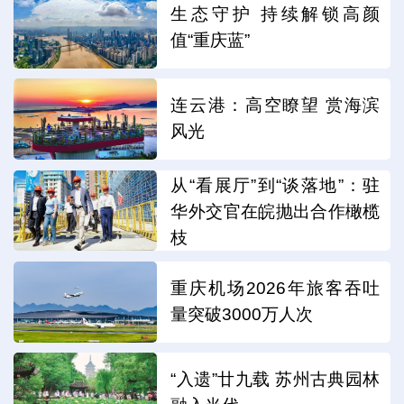
生态守护 持续解锁高颜
值“重庆蓝”
连云港：高空瞭望 赏海滨
风光
从“看展厅”到“谈落地”：驻
华外交官在皖抛出合作橄榄
枝
重庆机场2026年旅客吞吐
量突破3000万人次
“入遗”廿九载 苏州古典园林