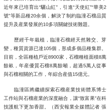
近年來已培育出“驪山紅”，引進“天使紅”“華美2
號”等新品種20余個，解決了制約臨潼石榴品質
提升及産業發展的10多項關鍵技術難題。
歷經千年栽植，臨潼石榴經天然雜交、芽
變，種質資源已達105個，形成多個品種集群。
目前，全區種植戶近8900家，石榴種植面積8萬
餘畝，年産優質石榴8萬餘噸，超過5萬人從事
與石榴相關的工作，年綜合産值15億元。
臨潼區將繼續探索石榴産業技術體系博士
工作站與石榴産業的深度融合，讓“致富果”在科
技護航下更加香甜。（西安報業全媒體記者 張