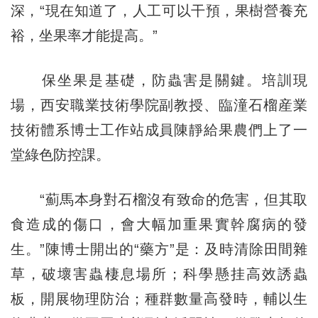
深，“現在知道了，人工可以干預，果樹營養充
裕，坐果率才能提高。”
保坐果是基礎，防蟲害是關鍵。培訓現
場，西安職業技術學院副教授、臨潼石榴産業
技術體系博士工作站成員陳靜給果農們上了一
堂綠色防控課。
“薊馬本身對石榴沒有致命的危害，但其取
食造成的傷口，會大幅加重果實幹腐病的發
生。”陳博士開出的“藥方”是：及時清除田間雜
草，破壞害蟲棲息場所；科學懸挂高效誘蟲
板，開展物理防治；種群數量高發時，輔以生