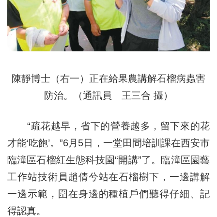
陳靜博士（右一）正在給果農講解石榴病蟲害
防治。（通訊員 王三合 攝）
“疏花越早，省下的營養越多，留下來的花
才能‘吃飽’。”6月5日，一堂田間培訓課在西安市
臨潼區石榴紅生態科技園“開講”了。臨潼區園藝
工作站技術員趙倩兮站在石榴樹下，一邊講解
一邊示範，圍在身邊的種植戶們聽得仔細、記
得認真。