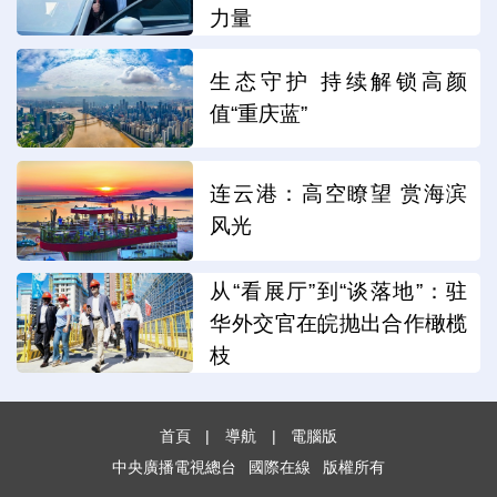
力量
生态守护 持续解锁高颜
值“重庆蓝”
连云港：高空瞭望 赏海滨
风光
从“看展厅”到“谈落地”：驻
华外交官在皖抛出合作橄榄
枝
首頁
|
導航
|
電腦版
中央廣播電視總台
國際在線
版權所有