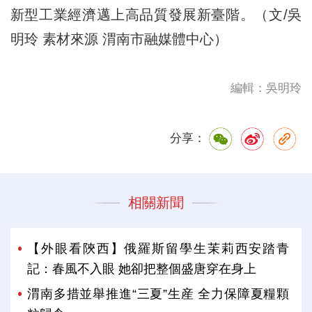
新型工業經濟邁上高品質發展新臺階。（文/吳
明玲 素材來源 渭南市融媒體中心）
編輯：吳明玲
分享：
相關新聞
【外眼看陝西】俄羅斯留學生茉莉西安踏青
記：春風不入眼 她卻把整個盛唐穿在身上
渭南多措並舉推進“三夏”生産 全力保障夏糧顆