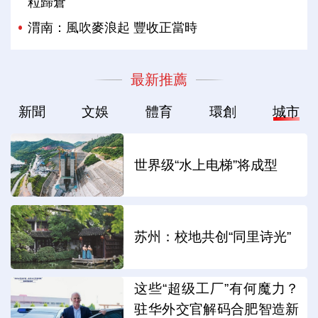
粒歸倉
渭南：風吹麥浪起 豐收正當時
最新推薦
新聞
文娛
體育
環創
城市
世界级“水上电梯”将成型
苏州：校地共创“同里诗光”
这些“超级工厂”有何魔力？
驻华外交官解码合肥智造新