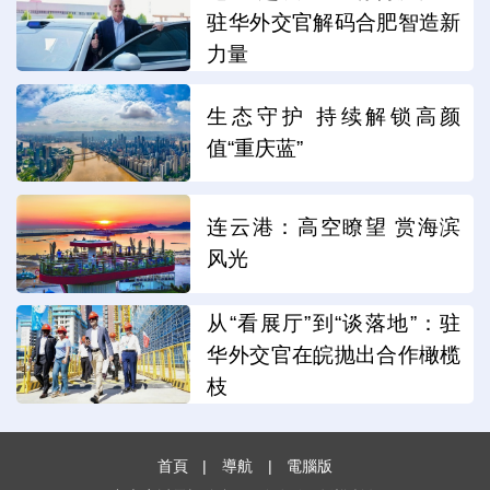
驻华外交官解码合肥智造新
力量
生态守护 持续解锁高颜
值“重庆蓝”
连云港：高空瞭望 赏海滨
风光
从“看展厅”到“谈落地”：驻
华外交官在皖抛出合作橄榄
枝
首頁
|
導航
|
電腦版