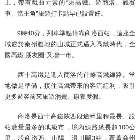
上，帶有戲曲元素的“乘高鐵、遊商洛、觀賽
事、當主角”旅遊打卡點早已設置好。
9時40分，列車準點停靠商洛西站，這座全
域處於秦嶺腹地的山城正式邁入高鐵時代，全
國高鐵“朋友圈”又增一市。
西十高鐵是進入商洛的首條高鐵線路。當
地做足準備，接住高鐵帶來的客流紅利，吸引
更多遊客前來旅遊消費、康養度假。
商洛是西十高鐵陝西段途經里程最長、設
站數量最多的地級市，境內線路總長超100公
里，設商洛西、山陽、漫川關3站，覆蓋商州