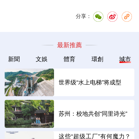
分享：
最新推薦
新聞
文娛
體育
環創
城市
世界级“水上电梯”将成型
苏州：校地共创“同里诗光”
这些“超级工厂”有何魔力？