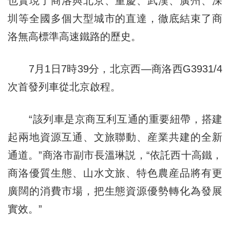
也實現了商洛與北京、重慶、武漢、廣州、深
圳等全國多個大型城市的直達，徹底結束了商
洛無高標準高速鐵路的歷史。
7月1日7時39分，北京西—商洛西G3931/4
次首發列車從北京啟程。
“該列車是京商互利互通的重要紐帶，搭建
起兩地資源互通、文旅聯動、産業共建的全新
通道。”商洛市副市長溫琳説，“依託西十高鐵，
商洛優質生態、山水文旅、特色農産品將有更
廣闊的消費市場，把生態資源優勢轉化為發展
實效。”