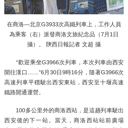
在商洛—北京G3933次高鐵列車上，工作人員
為乘客（右）派發商洛文旅紀念品（7月1日
攝）。 陝西日報記者 文超 攝
“歡迎乘坐G3966次列車，本次列車由西安
開往漢口……”6月30日9時16分，隨著G3966次
高速列車平穩駛出西安東站，西安至十堰高速
鐵路開通運營。
100多公里外的商洛西站，是這趟列車駛出
西安後的下一站。當天，商洛西站站前廣場