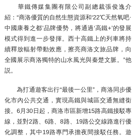
華鐵傳媒集團有限公司副總裁張俊逸介
紹：“商洛優質的自然生態資源和‘22℃天然氧吧·
中國康養之都’品牌優勢，將通過‘高鐵+’的發展
模式得到進一步發揮。西十高鐵上的列車將持
續釋放輻射帶動效應，擦亮商洛文旅品牌，向
全國展示商洛獨特的山水風光與秦楚文脈。”他
説。
為打通遊客出行“最後一公里”，商洛同步優
化市內公共交通，實現高鐵與城區交通無縫銜
接。6月30日起，商洛市區新增15路高鐵接駁專
線，並對2路、6路、8路、19路公交線路進行優
化調整，其中19路專門承擔夜間接駁任務。遊