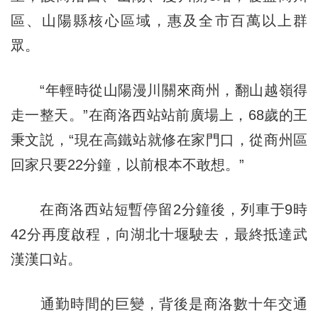
區、山陽縣核心區域，惠及全市百萬以上群
眾。
“年輕時從山陽漫川關來商州，翻山越嶺得
走一整天。”在商洛西站站前廣場上，68歲的王
秉文説，“現在高鐵站就修在家門口，從商州區
回家只要22分鐘，以前根本不敢想。”
在商洛西站短暫停留2分鐘後，列車于9時
42分再度啟程，向湖北十堰駛去，最終抵達武
漢漢口站。
通勤時間的巨變，背後是商洛數十年交通