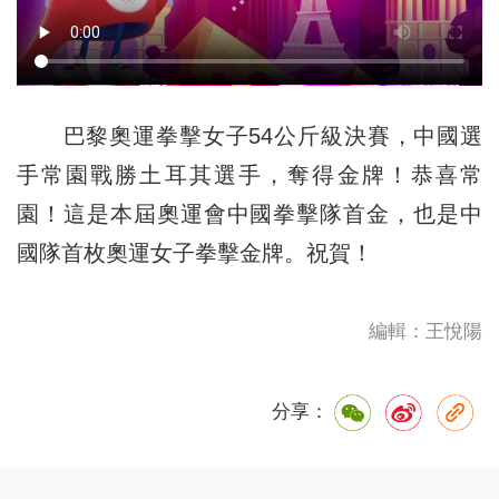
巴黎奧運拳擊女子54公斤級決賽，中國選
手常園戰勝土耳其選手，奪得金牌！恭喜常
園！這是本屆奧運會中國拳擊隊首金，也是中
國隊首枚奧運女子拳擊金牌。祝賀！
編輯：王悅陽
分享：