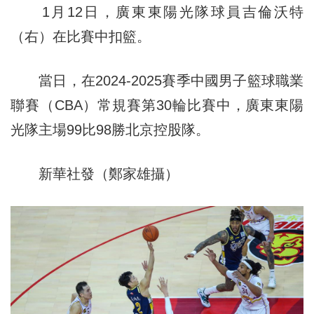
1月12日，廣東東陽光隊球員吉倫沃特
（右）在比賽中扣籃。
當日，在2024-2025賽季中國男子籃球職業
聯賽（CBA）常規賽第30輪比賽中，廣東東陽
光隊主場99比98勝北京控股隊。
新華社發（鄭家雄攝）