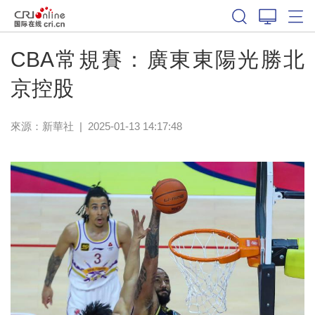
體育
CBA常規賽：廣東東陽光勝北
京控股
來源：新華社
|
2025-01-13 14:17:48