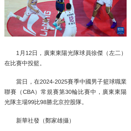
1月12日，廣東東陽光隊球員徐傑（左二）
在比賽中投籃。
當日，在2024-2025賽季中國男子籃球職業
聯賽（CBA）常規賽第30輪比賽中，廣東東陽
光隊主場99比98勝北京控股隊。
新華社發（鄭家雄攝）