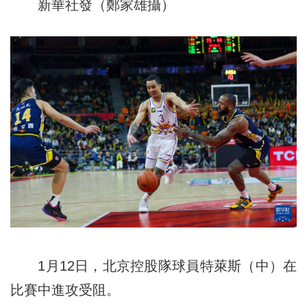
新華社發（鄭家雄攝）
1月12日，北京控股隊球員特萊斯（中）在
比賽中進攻受阻。