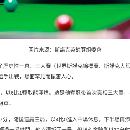
圖片來源：斯諾克英錦賽組委會
了歷史性一幕：三大賽（世界斯諾克錦標賽、斯諾克大師
選手出戰，場面罕見而振奮人心。
6比1輕取龍澤煌。這是他奪冠後首次亮相三大賽，手
冠軍。
分，隨後連贏三局，以4比0進入中場休息。下半場再添