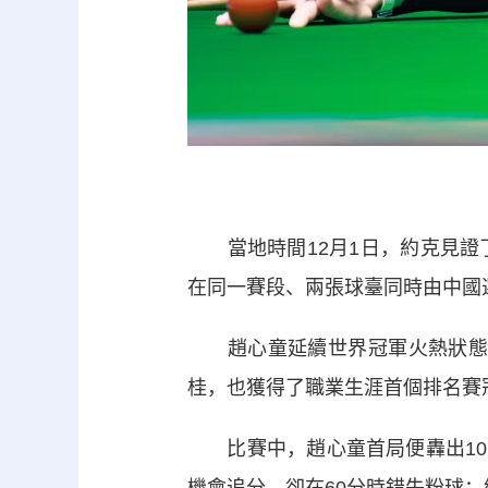
當地時間12月1日，約克見證
在同一賽段、兩張球臺同時由中國
趙心童延續世界冠軍火熱狀態，以
桂，也獲得了職業生涯首個排名賽
比賽中，趙心童首局便轟出107