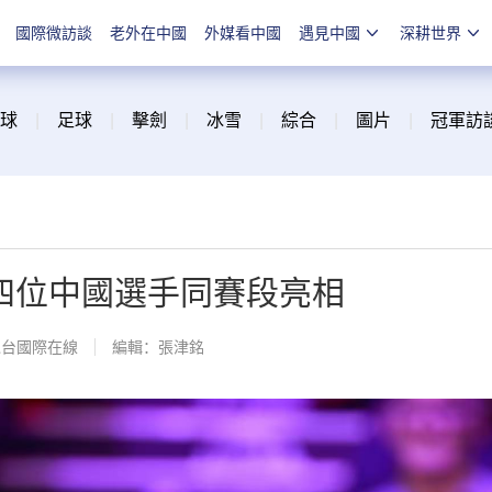
國際微訪談
老外在中國
外媒看中國
遇見中國
深耕世界
球
|
足球
|
擊劍
|
冰雪
|
綜合
|
圖片
|
冠軍訪
現四位中國選手同賽段亮相
總台國際在線
編輯：張津銘