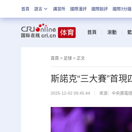
首頁
語言
講習所
國際漫評
國際銳評
國際3分鐘
首頁
|
滾動
|
籃
首頁
>
足球
> 正文
斯諾克“三大賽”首
2025-12-02 09:45:44
來源：中央廣電