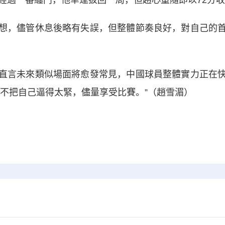
；經過一番纏鬥，他幸運扳回一局，但趙心童隨即以72分
，儘管休息後略有失誤，但整體節奏良好，對自己的首
言未來類似場面將愈發常見，中國球員整體實力正在快
“不把自己逼得太緊，儘量享受比賽。”（趙雪湄）