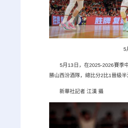
5月13日，在2025-2026
勝山西汾酒隊，總比分2比1晉級半
新華社記者 江漢 攝