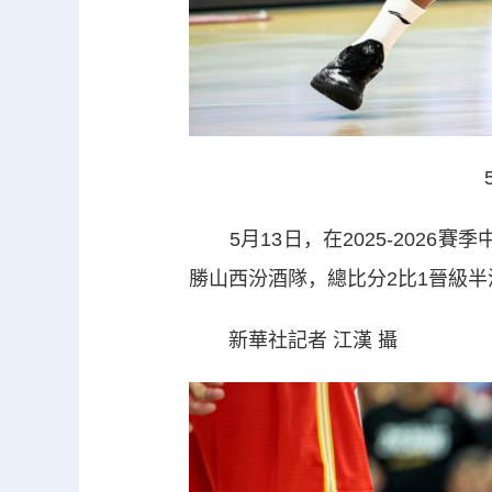
5月13日，在2025-2026
勝山西汾酒隊，總比分2比1晉級半
新華社記者 江漢 攝