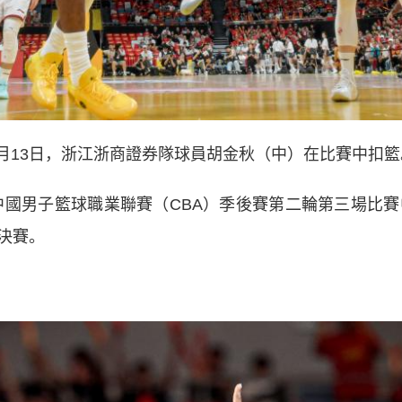
5月13日，浙江浙商證券隊球員胡金秋（中）在比賽中扣籃
賽季中國男子籃球職業聯賽（CBA）季後賽第二輪第三場比賽
決賽。