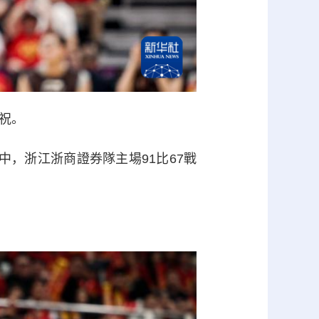
祝。
中，浙江浙商證券隊主場91比67戰