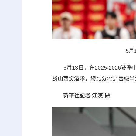
5
5月13日，在2025-2026
勝山西汾酒隊，總比分2比1晉級半
新華社記者 江漢 攝