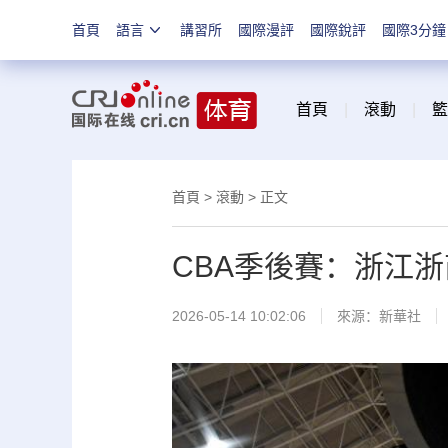
首頁
語言
講習所
國際漫評
國際銳評
國際3分鐘
首頁
|
滾動
|
籃
首頁
>
滾動
> 正文
CBA季後賽：浙江
2026-05-14 10:02:06
來源：新華社