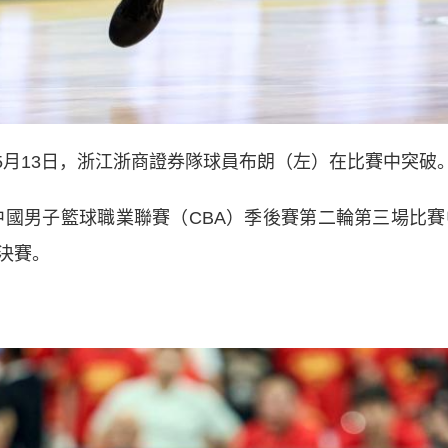
5月13日，浙江浙商證券隊球員布朗（左）在比賽中突破
賽季中國男子籃球職業聯賽（CBA）季後賽第二輪第三場比賽
決賽。