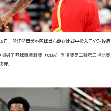
月13日，浙江浙商證券隊球員布朗在比賽中投入三分球後慶
賽季中國男子籃球職業聯賽（CBA）季後賽第二輪第三場比賽
決賽。