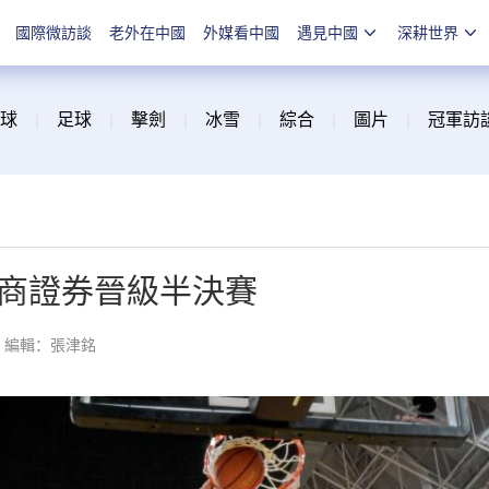
國際微訪談
老外在中國
外媒看中國
遇見中國
深耕世界
球
|
足球
|
擊劍
|
冰雪
|
綜合
|
圖片
|
冠軍訪
浙商證券晉級半決賽
編輯：張津銘