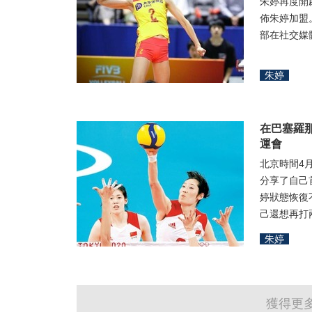
朱婷再度開
佈朱婷加盟
部在社交媒體
朱婷
在巴塞羅
運會
北京時間4
分享了自己
婷狀態恢復
己還想再打兩
朱婷
獲得更