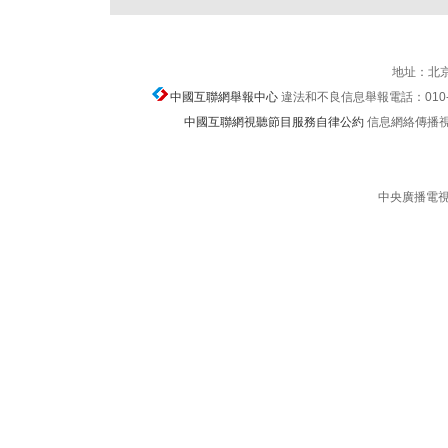
地址：北京
中國互聯網舉報中心
違法和不良信息舉報電話：010-674
中國互聯網視聽節目服務自律公約
信息網絡傳播視聽節
中央廣播電視