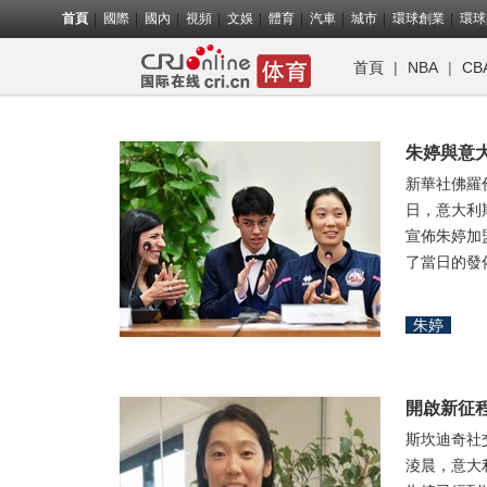
首頁
國際
國內
視頻
文娛
體育
汽車
城市
環球創業
環球
首頁
|
NBA
|
CB
朱婷與意
新華社佛羅
日，意大利
宣佈朱婷加
了當日的發佈會
朱婷
開啟新征
斯坎迪奇社交
淩晨，意大