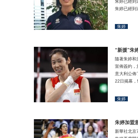
朱婷已經到
朱婷已經到達
朱婷
“新援”朱
隨著朱婷和
宣佈簽約，
意大利公佈了
22日揭幕，
朱婷
朱婷加盟
新華社北京