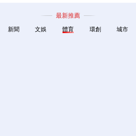
最新推薦
新聞
文娛
體育
環創
城市