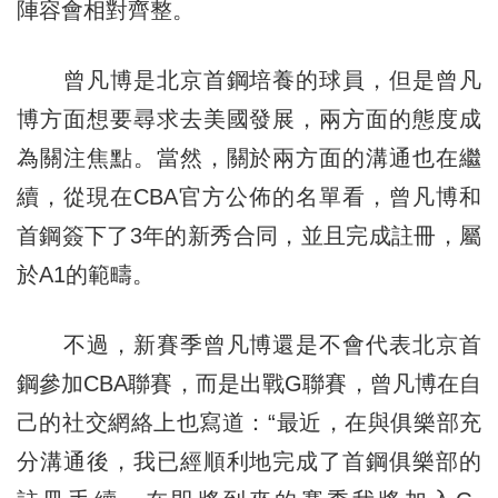
陣容會相對齊整。
曾凡博是北京首鋼培養的球員，但是曾凡
博方面想要尋求去美國發展，兩方面的態度成
為關注焦點。當然，關於兩方面的溝通也在繼
續，從現在CBA官方公佈的名單看，曾凡博和
首鋼簽下了3年的新秀合同，並且完成註冊，屬
於A1的範疇。
不過，新賽季曾凡博還是不會代表北京首
鋼參加CBA聯賽，而是出戰G聯賽，曾凡博在自
己的社交網絡上也寫道：“最近，在與俱樂部充
分溝通後，我已經順利地完成了首鋼俱樂部的