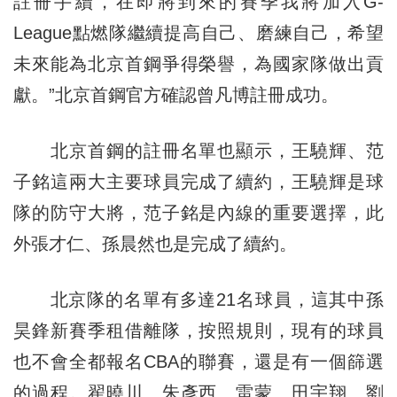
註冊手續，在即將到來的賽季我將加入G-
League點燃隊繼續提高自己、磨練自己，希望
未來能為北京首鋼爭得榮譽，為國家隊做出貢
獻。”北京首鋼官方確認曾凡博註冊成功。
北京首鋼的註冊名單也顯示，王驍輝、范
子銘這兩大主要球員完成了續約，王驍輝是球
隊的防守大將，范子銘是內線的重要選擇，此
外張才仁、孫晨然也是完成了續約。
北京隊的名單有多達21名球員，這其中孫
昊鋒新賽季租借離隊，按照規則，現有的球員
也不會全都報名CBA的聯賽，還是有一個篩選
的過程。翟曉川、朱彥西、雷蒙、田宇翔、劉