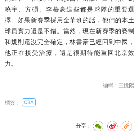
曉宇、方碩、李慕豪這些都是球隊的重要選
擇。如果新賽季採用全華班的話，他們的本土
球員實力還是不錯。當然，現在新賽季的賽制
和規則還沒完全確定，林書豪已經回到中國，
他正在接受治療，還是很期待能重回北京效
力。
編輯：王悅陽
CBA
標簽：
分享：