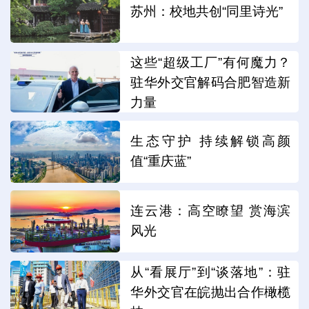
苏州：校地共创“同里诗光”
这些“超级工厂”有何魔力？
驻华外交官解码合肥智造新
力量
生态守护 持续解锁高颜
值“重庆蓝”
连云港：高空瞭望 赏海滨
风光
从“看展厅”到“谈落地”：驻
华外交官在皖抛出合作橄榄