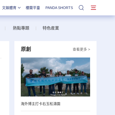
文娛體育
樓蘭平臺
PANDA SHORTS
站內搜索
|
熱點專題
|
特色産業
原創
查看更多 >
海外博主打卡右玉松濤園