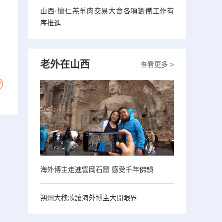
山西·懷仁羔羊肉交易大會各項籌備工作有
序推進
老外在山西
查看更多 >
海外博主走進雲岡石窟 感受千年佛韻
朔州大秧歌讓海外博主大開眼界