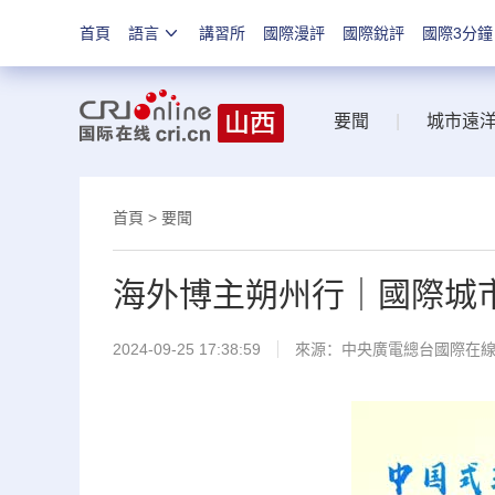
首頁
語言
講習所
國際漫評
國際銳評
國際3分鐘
要聞
|
城市遠
首頁
>
要聞
海外博主朔州行｜國際城
2024-09-25 17:38:59
來源：中央廣電總台國際在