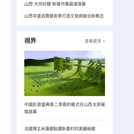
山西“大同好糧”新春市集圓滿落幕
山西非遺消費藝術季打造文旅商融合新概念
視界
查看更多 >
中國民歌盛典第二季簽約儀式在山西太原璀
璨啟幕
法國博主米蓮娜點讚新農村的美麗蛻變