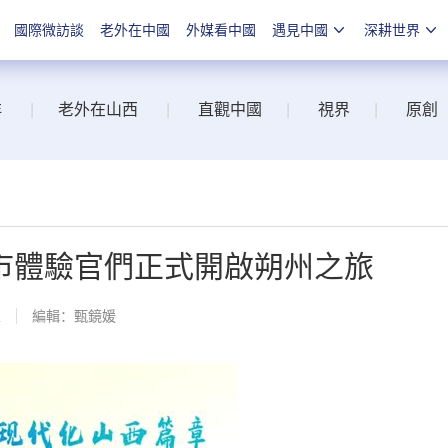
國際微訪談
老外在中國
外媒看中國
遇見中國
深耕世界
洋
|
老外在山西
|
直觀中國
|
視界
|
原創
市體驗官們正式開啟朔州之旅
線
編輯：甄鏡媛