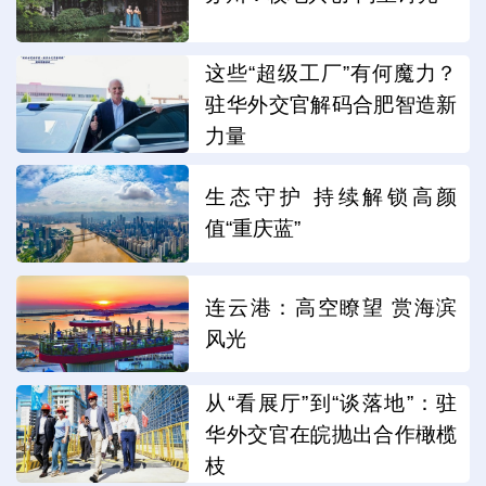
这些“超级工厂”有何魔力？
驻华外交官解码合肥智造新
力量
生态守护 持续解锁高颜
值“重庆蓝”
连云港：高空瞭望 赏海滨
风光
从“看展厅”到“谈落地”：驻
华外交官在皖抛出合作橄榄
枝