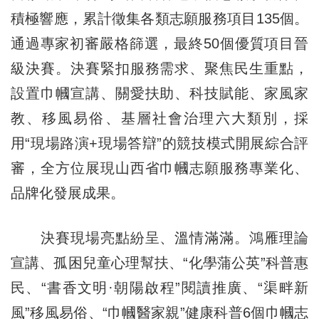
積極響應，累計徵集各類志願服務項目135個。
通過專家初審嚴格篩選，最終50個優質項目晉
級決賽。決賽緊扣服務需求、聚焦民生重點，
設置巾幗宣講、關愛扶助、科技賦能、家風家
教、移風易俗、基層社會治理六大類別，採
用“現場路演+現場答辯”的競技模式開展綜合評
審，全方位展現山西省巾幗志願服務專業化、
品牌化發展成果。
決賽現場亮點紛呈、溫情滿滿。鴻雁理論
宣講、孤困兒童心理幫扶、“化學蒲公英”科普惠
民、“書香文明·朝陽啟程”閱讀推廣、“渠畔新
風”移風易俗、“巾幗醫家親”健康科普6個巾幗志