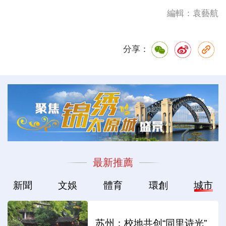
編輯：袁藝航
分享：
最新推薦
新聞
文娛
體育
環創
城市
苏州：校地共创“同里诗光”