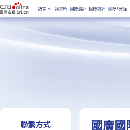
語言
講習所
國際漫評
國際銳評
國際3分鐘
國廣國
聯繫方式