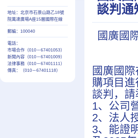
談判通知
地址：北京市石景山路乙18號
院萬達廣場A座15層國際在線
郵編：100040
國廣國
電話：
市場合作（010－
67401053
）
新聞內容（010－67401009）
法律事務（010－
67401111
）
國廣國際
傳真：（010－
67401118
）
購項目進
談判，請
1、公司
2、法人
3、能證