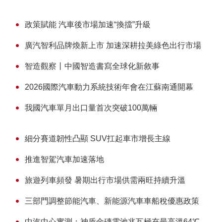
​政策賦能 汽車後市場加速“換擋”升級
廣汽智利品牌煥新上市 加速深耕拉美綠色出行市場
智造觀察丨中國智造書寫全球化新敘事
2026國際汽車動力系統技術年會在江蘇南通開幕
我國汽車單月出口量首次突破100萬輛
細分賽道韌性凸顯 SUV扛起車市增長主線
推進智駕汽車加速落地
旅遊列車頻發 暑期出行市場供需兩旺持續升溫
三部門調整節能汽車、新能源汽車車船稅優惠政策
中汽中心實測：神盾金磚電池兆瓦極充最高溫64℃