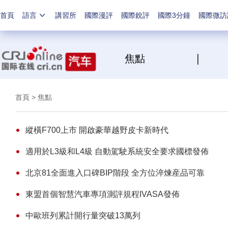
首頁
語言
講習所
國際漫評
國際銳評
國際3分鐘
國際微訪
焦點
首頁
> 焦點
縱橫F700上市 開啟豪華越野皮卡新時代
適用於L3級和L4級 自動駕駛系統安全要求國標發佈
北京81全面進入口碑BIP階段 全方位淬煉産品可靠
東盟首個智慧汽車專項測評規程IVASA發佈
中歐班列累計開行量突破13萬列