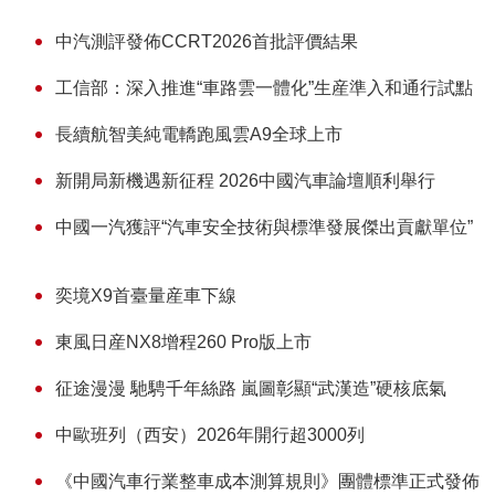
中汽測評發佈CCRT2026首批評價結果
工信部：深入推進“車路雲一體化”生産準入和通行試點
長續航智美純電轎跑風雲A9全球上市
新開局新機遇新征程 2026中國汽車論壇順利舉行
中國一汽獲評“汽車安全技術與標準發展傑出貢獻單位”
奕境X9首臺量産車下線
東風日産NX8增程260 Pro版上市
征途漫漫 馳騁千年絲路 嵐圖彰顯“武漢造”硬核底氣
中歐班列（西安）2026年開行超3000列
《中國汽車行業整車成本測算規則》團體標準正式發佈